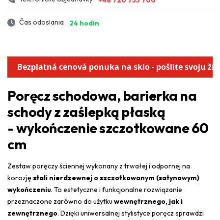
Čas odoslania
24 hodín
Bezplatná cenová ponuka na sklo - pošlite svoju ži
Poręcz schodowa, barierka na
schody z zaślepką płaską
- wykończenie szczotkowane 60
cm
Zestaw poręczy ściennej wykonany z trwałej i odpornej na
korozję
stali nierdzewnej o szczotkowanym (satynowym)
wykończeniu
. To estetyczne i funkcjonalne rozwiązanie
przeznaczone zarówno do użytku
wewnętrznego, jak i
zewnętrznego
. Dzięki uniwersalnej stylistyce poręcz sprawdzi