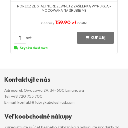
PORĘCZ ZE STALI NIERDZEWNEJ Z ZAŚLEPKĄ WYPUKŁĄ -
MOCOWANA NA ŚRUBIE M8
159.90 zł
z adresy
brutto
1
szt
KUPUJĘ
Szybka dostawa
Kontaktujte nás
Adresa: ul. Owocowa 2A, 34-600 Limanowa
Tel:
+48 720 755 700
E-mail:
kontakt@fabrykabalustrad.com
Veľkoobchodné nákupy
Zaregistrujte si účet bežného zákazníka a nakupujte produkty za