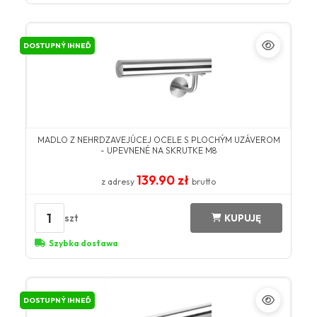
DOSTUPNÝ IHNEĎ
MADLO Z NEHRDZAVEJÚCEJ OCELE S PLOCHÝM UZÁVEROM
- UPEVNENÉ NA SKRUTKE M8
139.90 zł
z adresy
brutto
1
szt
KUPUJĘ
Szybka dostawa
DOSTUPNÝ IHNEĎ