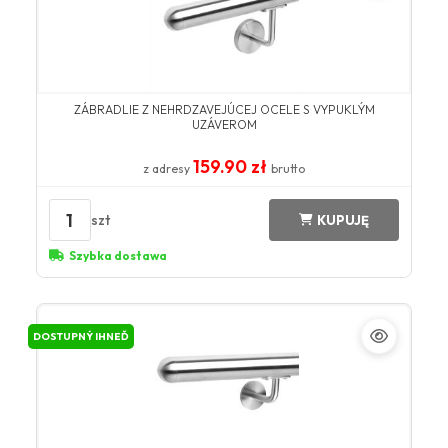
ZÁBRADLIE Z NEHRDZAVEJÚCEJ OCELE S VYPUKLÝM
UZÁVEROM
159.90 zł
z adresy
brutto
1
szt
KUPUJĘ
Szybka dostawa
DOSTUPNÝ IHNEĎ