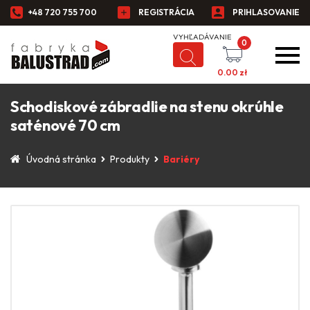
+48 720 755 700
REGISTRÁCIA
PRIHLASOVANIE
0
0.00
zł
Schodiskové zábradlie na stenu okrúhle
saténové 70 cm
Úvodná stránka
Produkty
Bariéry