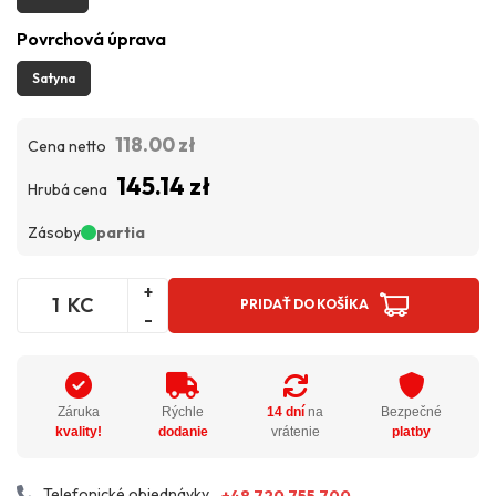
Povrchová úprava
Satyna
118.00 zł
Cena netto
145.14 zł
Hrubá cena
Zásoby
partia
+
KC
PRIDAŤ DO KOŠÍKA
-
Záruka
Rýchle
14 dní
na
Bezpečné
kvality!
dodanie
vrátenie
platby
Telefonické objednávky
+48 720 755 700