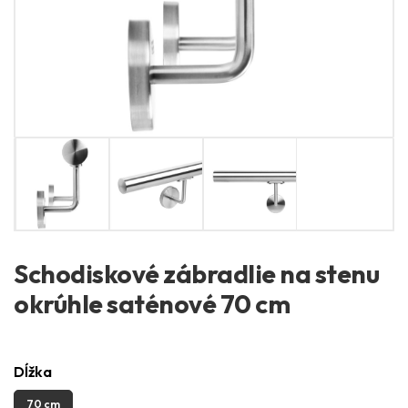
Schodiskové zábradlie na stenu
okrúhle saténové 70 cm
Dĺžka
70 cm