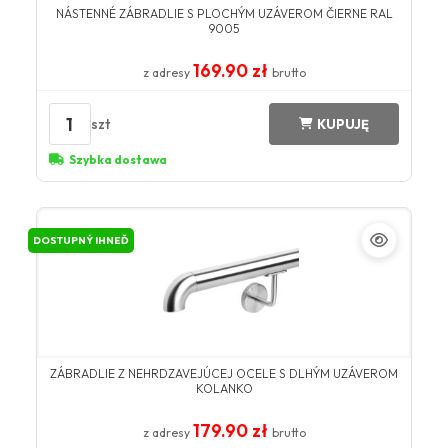
NÁSTENNÉ ZÁBRADLIE S PLOCHÝM UZÁVEROM ČIERNE RAL
9005
169.90 zł
z adresy
brutto
1
szt
KUPUJĘ
Szybka dostawa
DOSTUPNÝ IHNEĎ
ZÁBRADLIE Z NEHRDZAVEJÚCEJ OCELE S DLHÝM UZÁVEROM
KOLANKO
179.90 zł
z adresy
brutto