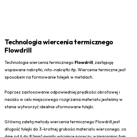
Technologia wiercenia termicznego
Flowdrill
Technologia wiercenia termicznego
Flowdrill
, zastępuję
wspawane nakrętki, nito-nakrętki itp. Wiercenie termiczne jest
sposobem na formowanie tulejek w metalach.
Poprzez zastosowanie odpowiedniej prędkości obrotowej i
nacisku w celu miejscowego rozgrzania materiału jesteśmy w
stanie wytworzyć idealnie uformowane tulejki.
Główną zaletą metody wiercenia termicznego Flowdrill jest
długość tulejki do 3-krotnej grubości materiału wierconego, co
daje od 6 do 8 [mm] gwintu wściance poręczy, wzmacniając tym