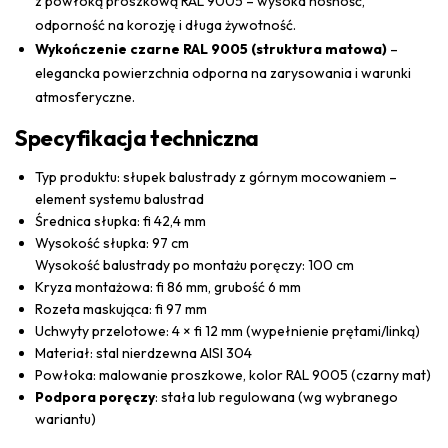
z powłoką proszkową RAL 9005 – wysoka nośność,
odporność na korozję i długa żywotność.
Wykończenie czarne RAL 9005 (struktura matowa)
–
elegancka powierzchnia odporna na zarysowania i warunki
atmosferyczne.
Specyfikacja techniczna
Typ produktu: słupek balustrady z górnym mocowaniem –
element systemu balustrad
Średnica słupka: fi 42,4 mm
Wysokość słupka: 97 cm
Wysokość balustrady po montażu poręczy: 100 cm
Kryza montażowa: fi 86 mm, grubość 6 mm
Rozeta maskująca: fi 97 mm
Uchwyty przelotowe: 4 × fi 12 mm (wypełnienie prętami/linką)
Materiał: stal nierdzewna AISI 304
Powłoka: malowanie proszkowe, kolor RAL 9005 (czarny mat)
Podpora poręczy
: stała lub regulowana (wg wybranego
wariantu)