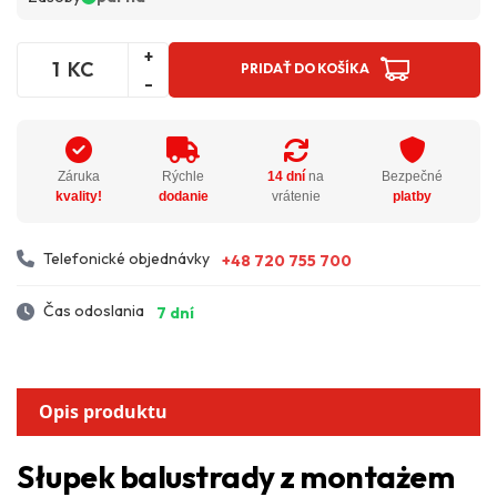
+
KC
PRIDAŤ DO KOŠÍKA
-
Záruka
Rýchle
14 dní
na
Bezpečné
kvality!
dodanie
vrátenie
platby
Telefonické objednávky
+48 720 755 700
Čas odoslania
7 dní
Opis produktu
Słupek balustrady z montażem