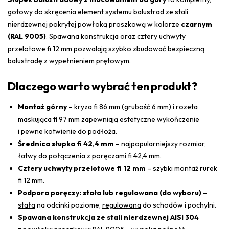
gotowy do skręcenia element systemu balustrad ze stali
nierdzewnej pokrytej powłoką proszkową w kolorze
czarnym
(RAL 9005)
. Spawana konstrukcja oraz cztery uchwyty
przelotowe fi 12 mm pozwalają szybko zbudować bezpieczną
balustradę z wypełnieniem prętowym.
Dlaczego warto wybrać ten produkt?
Montaż górny
– kryza fi 86 mm (grubość 6 mm) i rozeta
maskująca fi 97 mm zapewniają estetyczne wykończenie
i pewne kotwienie do podłoża.
Średnica słupka fi 42,4 mm
– najpopularniejszy rozmiar,
łatwy do połączenia z poręczami fi 42,4 mm.
Cztery uchwyty przelotowe fi 12 mm
– szybki montaż rurek
fi 12 mm.
Podpora poręczy: stała lub regulowana (do wyboru)
–
stała
na odcinki poziome,
regulowana
do schodów i pochylni.
Spawana konstrukcja ze stali nierdzewnej AISI 304