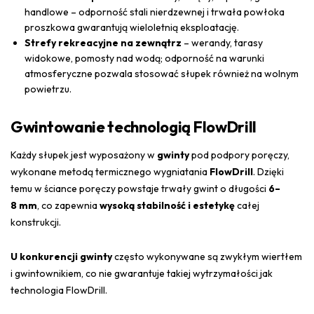
handlowe – odporność stali nierdzewnej i trwała powłoka
proszkowa gwarantują wieloletnią eksploatację.
Strefy rekreacyjne na zewnątrz
– werandy, tarasy
widokowe, pomosty nad wodą; odporność na warunki
atmosferyczne pozwala stosować słupek również na wolnym
powietrzu.
Gwintowanie technologią FlowDrill
Każdy słupek jest wyposażony w
gwinty
pod podpory poręczy,
wykonane metodą termicznego wygniatania
FlowDrill
. Dzięki
temu w ściance poręczy powstaje trwały gwint o długości
6–
8 mm
, co zapewnia
wysoką stabilność i estetykę
całej
konstrukcji.
U konkurencji gwinty
często wykonywane są zwykłym wiertłem
i gwintownikiem, co nie gwarantuje takiej wytrzymałości jak
technologia FlowDrill.