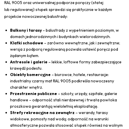
RAL 9005 oraz uniwersalnej podporze poręczy (stałej
lub regulowanej) słupek sprawdzi się praktycznie w każdym
projekcie nowoczesnej balustrady:
Balkony i tarasy
– balustrady z wypełnieniem poziomym, w
domach jednorodzinnych i budynkach wielorodzinnych.
Klatki schodowe
– zarówno wewnętrzne, jak i zewnętrzne;
wersja z podporą regulowaną pozwala ustawić poręcz pod
żądanym kątem.
Antresole i galerie
– lekkie, loftowe formy zabezpieczające
krawędź podestu.
Obiekty komercyjne
– biurowce, hotele, restauracje:
industrialny czarny mat RAL 9005 podkreśla nowoczesny
charakter wnętrz.
Przestrzenie publiczne
– szkoły, urzędy, szpitale, galerie
handlowe – odporność stali nierdzewnej i trwała powłoka
proszkowa gwarantują wieloletnią eksploatację.
Strefy rekreacyjne na zewnątrz
– werandy, tarasy
widokowe, pomosty nad wodą; odporność na warunki
atmosferyczne pozwala stosować słupek również na wolnym