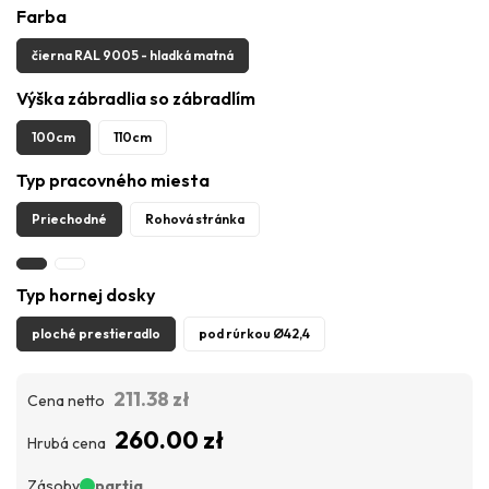
Farba
čierna RAL 9005 - hladká matná
Výška zábradlia so zábradlím
100cm
110cm
Typ pracovného miesta
Priechodné
Rohová stránka
Typ hornej dosky
ploché prestieradlo
pod rúrkou Ø42,4
211.38 zł
Cena netto
260.00 zł
Hrubá cena
Zásoby
partia