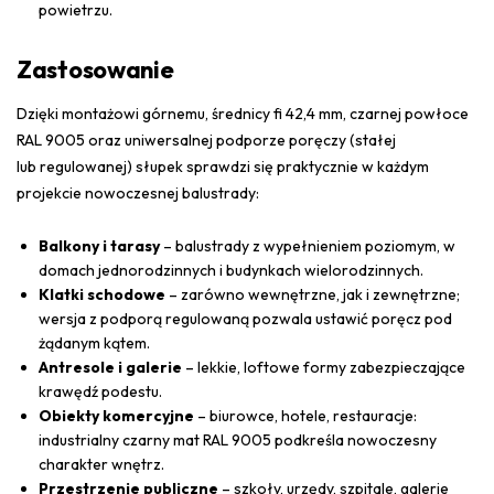
powietrzu.
Zastosowanie
Dzięki montażowi górnemu, średnicy fi 42,4 mm, czarnej powłoce
RAL 9005 oraz uniwersalnej podporze poręczy (stałej
lub regulowanej) słupek sprawdzi się praktycznie w każdym
projekcie nowoczesnej balustrady:
Balkony i tarasy
– balustrady z wypełnieniem poziomym, w
domach jednorodzinnych i budynkach wielorodzinnych.
Klatki schodowe
– zarówno wewnętrzne, jak i zewnętrzne;
wersja z podporą regulowaną pozwala ustawić poręcz pod
żądanym kątem.
Antresole i galerie
– lekkie, loftowe formy zabezpieczające
krawędź podestu.
Obiekty komercyjne
– biurowce, hotele, restauracje:
industrialny czarny mat RAL 9005 podkreśla nowoczesny
charakter wnętrz.
Przestrzenie publiczne
– szkoły, urzędy, szpitale, galerie