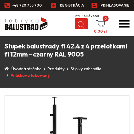
+48 720 755 700
REGISTRÁCIA
PRIHLASOVANIE
0
0.00
zł
Słupek balustrady fi 42,4 z 4 przelotkami
fi 12mm - czarny RAL 9005
Úvodná stránka
Produkty
Stĺpiky zábradlia
Práškovo lakovaný