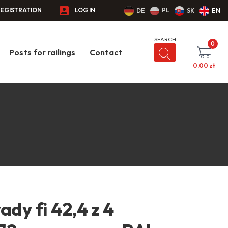
EGISTRATION
LOG IN
PL
DE
SK
EN
0
Posts for railings
Contact
0.00
zł
ady fi 42,4 z 4