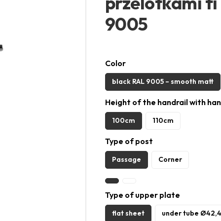
przelotkami f
9005
Color
black RAL 9005 – smooth matt
Height of the handrail with han
100cm
110cm
Type of post
Passage
Corner
Type of upper plate
flat sheet
under tube Ø42,