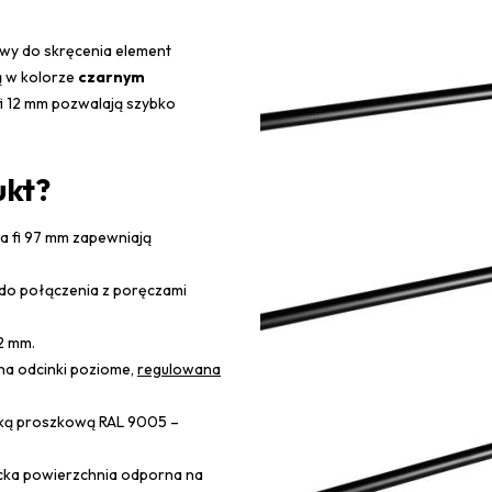
wy do skręcenia element
ą w kolorze
czarnym
fi 12 mm pozwalają szybko
ukt?
ca fi 97 mm zapewniają
 do połączenia z poręczami
12 mm.
na odcinki poziome,
regulowana
ką proszkową RAL 9005 –
cka powierzchnia odporna na