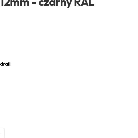
i 12mm - czarny RAL
drail
4