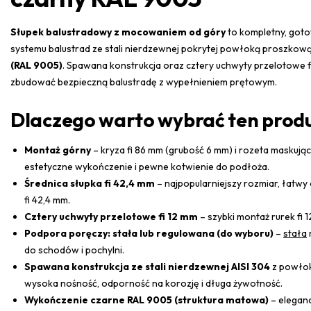
Słupek balustradowy z mocowaniem od góry
to kompletny, goto
systemu balustrad ze stali nierdzewnej pokrytej powłoką proszkow
(RAL 9005)
. Spawana konstrukcja oraz cztery uchwyty przelotowe 
zbudować bezpieczną balustradę z wypełnieniem prętowym.
Dlaczego warto wybrać ten prod
Montaż górny
– kryza fi 86 mm (grubość 6 mm) i rozeta maskują
estetyczne wykończenie i pewne kotwienie do podłoża.
Średnica słupka fi 42,4 mm
– najpopularniejszy rozmiar, łatwy
fi 42,4 mm.
Cztery uchwyty przelotowe fi 12 mm
– szybki montaż rurek fi 
Podpora poręczy: stała lub regulowana (do wyboru)
–
stała
do schodów i pochylni.
Spawana konstrukcja ze stali nierdzewnej AISI 304
z powło
wysoka nośność, odporność na korozję i długa żywotność.
Wykończenie czarne RAL 9005 (struktura matowa)
– elegan