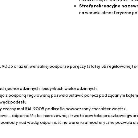
Strefy rekreacyjne na zew
na warunki atmosferyczne po
L 9005 oraz uniwersalnej podporze poręczy (stałej lub regulowanej) s
ch jednorodzinnych i budynkach wielorodzinnych.
sja z podporą regulowaną pozwala ustawić poręcz pod żądanym kątem
awędź podestu.
alny czarny mat RAL 9005 podkreśla nowoczesny charakter wnętrz.
ndlowe – odporność stali nierdzewnej i trwała powłoka proszkowa gwara
 pomosty nad wodą; odporność na warunki atmosferyczne pozwala st