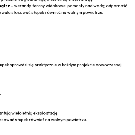
nątrz
– werandy, tarasy widokowe, pomosty nad wodą; odporność
zwala stosować słupek również na wolnym powietrzu.
łupek sprawdzi się praktycznie w każdym projekcie nowoczesnej
.
ntują wieloletnią eksploatację.
osować słupek również na wolnym powietrzu.