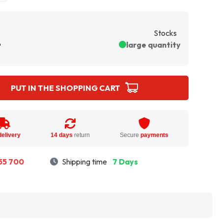
Stocks
ł
large quantity
PUT IN THE SHOPPING CART
delivery
14 days
return
Secure
payments
55 700
Shipping time
7 Days