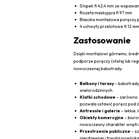
Słupek fi 42,4 mm ze wspawan
Rozeta maskująca fi 97 mm
Blaszka montażowa poręczy pod
4 uchwyty przelotowe fi 12 m
Zastosowanie
Dzięki montażowi górnemu, średn
podporze poręczy (stałej lub reg
nowoczesnej balustrady:
Balkony i tarasy
– balustrad
wielorodzinnych.
Klatki schodowe
– zarówno w
pozwala ustawić poręcz pod 
Antresole i galerie
– lekkie
Obiekty komercyjne
– biuro
nowoczesny charakter wnętr
Przestrzenie publiczne
– sz
nierdzewnej i trwała powłoka