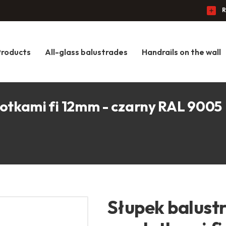
R
Products
All-glass balustrades
Handrails on the wall
elotkami fi 12mm - czarny RAL 9005
Słupek balustr