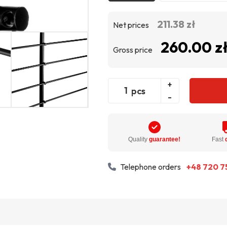
211.38 zł
Net prices
260.00 z
Gross price
+
pcs
-
Quality
guarantee!
Fast
Telephone orders
+48 720 7