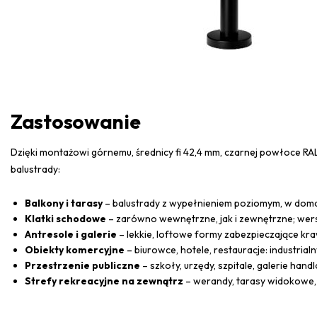
Zastosowanie
Dzięki montażowi górnemu, średnicy fi 42,4 mm, czarnej powłoce RA
balustrady:
Balkony i tarasy
– balustrady z wypełnieniem poziomym, w doma
Klatki schodowe
– zarówno wewnętrzne, jak i zewnętrzne; wer
Antresole i galerie
– lekkie, loftowe formy zabezpieczające kr
Obiekty komercyjne
– biurowce, hotele, restauracje: industri
Przestrzenie publiczne
– szkoły, urzędy, szpitale, galerie ha
Strefy rekreacyjne na zewnątrz
– werandy, tarasy widokowe,