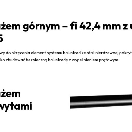
ażem górnym – fi 42,4 mm z
5
wy do skręcenia element systemu balustrad ze stali nierdzewnej pok
ybko zbudować bezpieczną balustradę z wypełnieniem prętowym.
ażem
hwytami