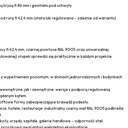
ą kryzą fi 86 mm i gwintami pod uchwyty
 rurę fi 42,4 mm (stała lub regulowana – zależnie od wariantu)
m
icy fi 42,4 mm, czarnej powłoce RAL 9005 oraz uniwersalnej
ulowanej) słupek sprawdzi się praktycznie w każdym projekcie
y z wypełnieniem poziomym, w domach jednorodzinnych i budynkach
ewnętrzne, jak i zewnętrzne; wersja z podporą regulowaną
żądanym kątem.
, loftowe formy zabezpieczające krawędź podestu.
wce, hotele, restauracje: industrialny czarny mat RAL 9005 podkreśla
z.
koły, urzędy, szpitale, galerie handlowe – odporność stali
 proszkowa gwarantują wieloletnią eksploatację.