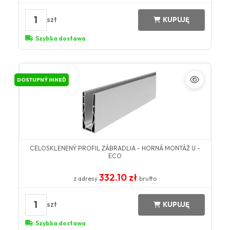
1
szt
KUPUJĘ
Szybka dostawa
DOSTUPNÝ IHNEĎ
CELOSKLENENÝ PROFIL ZÁBRADLIA - HORNÁ MONTÁŽ U -
ECO
332.10 zł
z adresy
brutto
1
szt
KUPUJĘ
Szybka dostawa