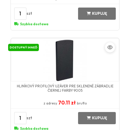
1
szt
KUPUJĘ
Szybka dostawa
DOSTUPNÝ IHNEĎ
HLINÍKOVÝ PROFILOVÝ UZÁVER PRE SKLENENÉ ZÁBRADLIE
ČIERNEJ FARBY 9005
70.11 zł
z adresy
brutto
1
szt
KUPUJĘ
Szybka dostawa