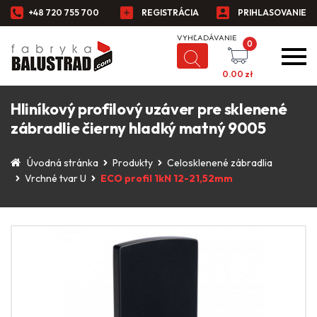
+48 720 755 700
REGISTRÁCIA
PRIHLASOVANIE
0
0.00
zł
Hliníkový profilový uzáver pre sklenené
zábradlie čierny hladký matný 9005
Úvodná stránka
Produkty
Celosklenené zábradlia
Vrchné tvar U
ECO profil 1kN 12-21,52mm