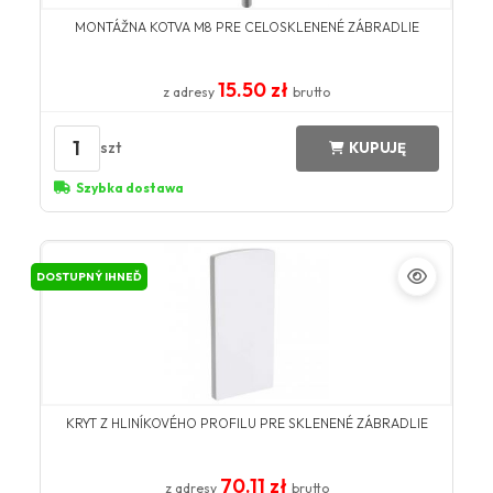
MONTÁŽNA KOTVA M8 PRE CELOSKLENENÉ ZÁBRADLIE
15.50 zł
z adresy
brutto
1
szt
KUPUJĘ
Szybka dostawa
DOSTUPNÝ IHNEĎ
KRYT Z HLINÍKOVÉHO PROFILU PRE SKLENENÉ ZÁBRADLIE
70.11 zł
z adresy
brutto