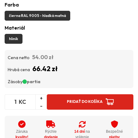
Farba
čierna RAL 9005 - hladká matná
Materiál
hlinik
54.00 zł
Cena netto
66.42 zł
Hrubá cena
Zásoby
partia
+
KC
PRIDAŤ DO KOŠÍKA
-
Záruka
Rýchle
14 dní
na
Bezpečné
kvality!
dodanie
vrátenie
platby