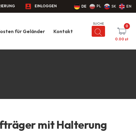
RIERUNG
EINLOGGEN
PL
DE
SK
EN
0
osten für Geländer
Kontakt
0.00
zł
träger mit Halterung