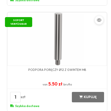
Szybka dostawa
SOFORT
VERFÜGBAR
PODPORA PORĘCZY Ø12 Z GWINTEM M8
5.50 zł
von
brutto
1
szt
KUPUJĘ
Szybka dostawa