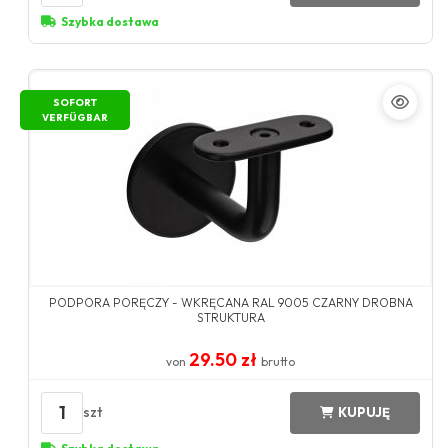
Szybka dostawa
SOFORT
VERFÜGBAR
PODPORA PORĘCZY - WKRĘCANA RAL 9005 CZARNY DROBNA
STRUKTURA
29.50 zł
von
brutto
1
szt
KUPUJĘ