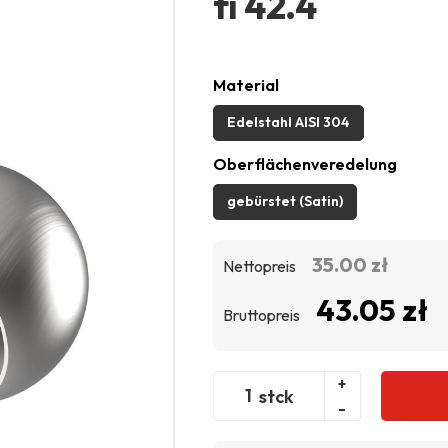
fi 42.4
Material
Edelstahl AISI 304
Oberflächenveredelung
gebürstet (Satin)
35.00 zł
Nettopreis
43.05 zł
Bruttopreis
+
stck
-