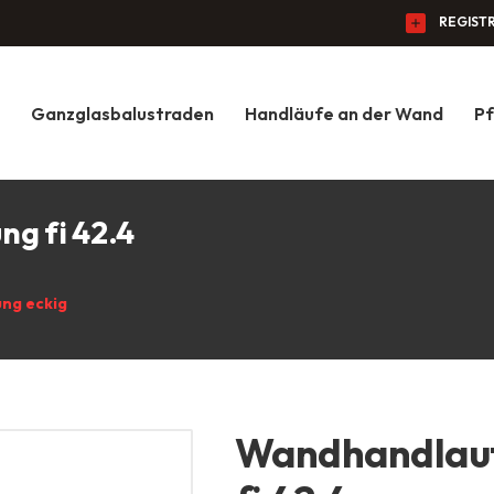
REGIST
Ganzglasbalustraden
Handläufe an der Wand
Pf
g fi 42.4
ng eckig
Wandhandlauf