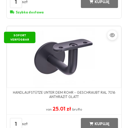
1
szt
KUPUJĘ
Szybka dostawa
SOFORT
VERFÜGBAR
HANDLAUFSTÜTZE UNTER DEM ROHR - GESCHRAUBT RAL 7016
ANTHRAZIT GLATT
25.01 zł
von
brutto
1
szt
KUPUJĘ