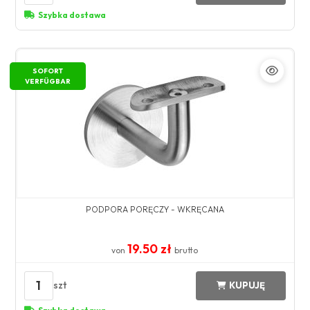
Szybka dostawa
SOFORT
VERFÜGBAR
PODPORA PORĘCZY - WKRĘCANA
19.50 zł
von
brutto
1
szt
KUPUJĘ