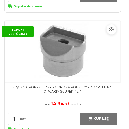
Szybka dostawa
SOFORT
VERFÜGBAR
ŁĄCZNIK POPRZECZNY PODPORA PORĘCZY - ADAPTER NA
OTWARTY SŁUPEK 42,4
14.94 zł
von
brutto
1
szt
KUPUJĘ