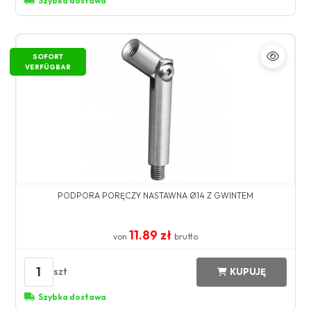
Szybka dostawa
SOFORT
VERFÜGBAR
PODPORA PORĘCZY NASTAWNA Ø14 Z GWINTEM
11.89 zł
von
brutto
1
szt
KUPUJĘ
Szybka dostawa