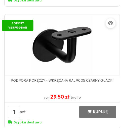
Szybka dostawa
SOFORT
VERFÜGBAR
PODPORA PORĘCZY - WKRĘCANA RAL 9005 CZARNY GŁADKI
29.50 zł
von
brutto
1
szt
KUPUJĘ
Szybka dostawa