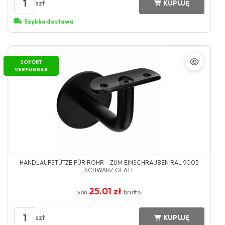
1
szt
KUPUJĘ
Szybka dostawa
SOFORT
VERFÜGBAR
HANDLAUFSTÜTZE FÜR ROHR - ZUM EINSCHRAUBEN RAL 9005
SCHWARZ GLATT
25.01 zł
von
brutto
1
szt
KUPUJĘ