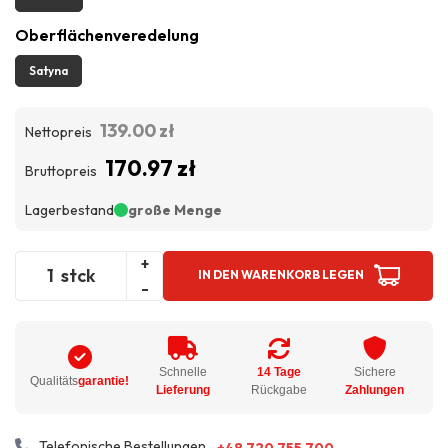
Oberflächenveredelung
Satyna
139.00 zł
Nettopreis
170.97 zł
Bruttopreis
Lagerbestand
große Menge
+
stck
IN DEN WARENKORB LEGEN
-
Schnelle
14 Tage
Sichere
Qualitäts
garantie!
Lieferung
Rückgabe
Zahlungen
Telefonische Bestellungen
+48 720 755 700