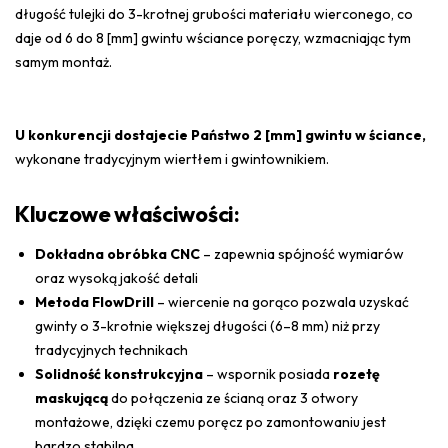
długość tulejki do 3-krotnej grubości materiału wierconego, co
daje od 6 do 8 [mm] gwintu wściance poręczy, wzmacniając tym
samym montaż.
U konkurencji dostajecie Państwo 2 [mm] gwintu w ściance,
wykonane tradycyjnym wiertłem i gwintownikiem.
Kluczowe właściwości:
Dokładna obróbka CNC
– zapewnia spójność wymiarów
oraz wysoką jakość detali
Metoda FlowDrill
– wiercenie na gorąco pozwala uzyskać
gwinty o 3-krotnie większej długości (6–8 mm) niż przy
tradycyjnych technikach
Solidność konstrukcyjna
– wspornik posiada
rozetę
maskującą
do połączenia ze ścianą oraz 3 otwory
montażowe, dzięki czemu poręcz po zamontowaniu jest
bardzo stabilna.