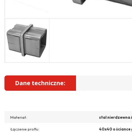
Dane techniczne:
Materiał:
stal nierdzewna 
Łączenie proflu:
40x40 o ściance 