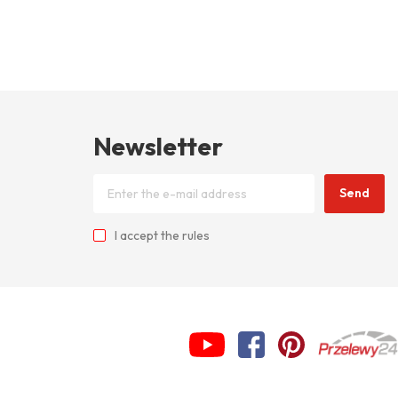
Newsletter
Send
I accept
the rules