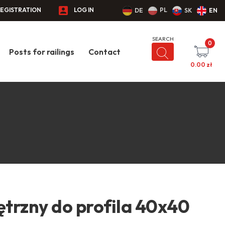
EGISTRATION
LOG IN
PL
DE
SK
EN
0
Posts for railings
Contact
0.00
zł
trzny do profila 40x40