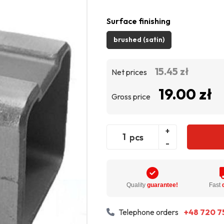
Surface finishing
brushed (satin)
15.45 zł
Net prices
19.00 zł
Gross price
+
pcs
-
Quality
guarantee!
Fast
Telephone orders
+48 720 7