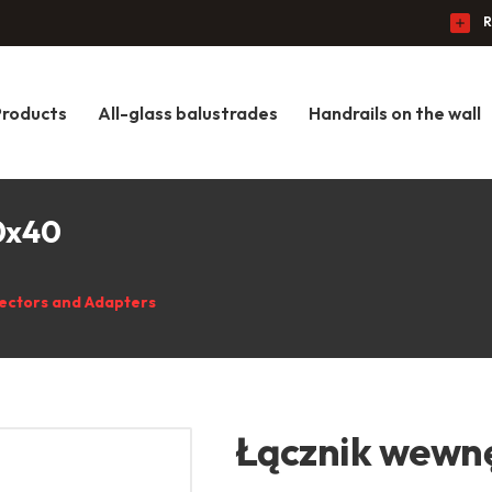
R
Products
All-glass balustrades
Handrails on the wall
0x40
ectors and Adapters
Łącznik wewnę