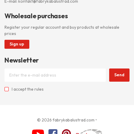
E-mail:
kontakt@fabrykabalustrad.com
Wholesale purchases
Register your regular account and buy products at wholesale
prices
Sign up
Newsletter
Send
I accept
the rules
© 2026 fabrykabalustrad.com
•