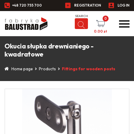
+48 720 755 700
REGISTRATION
LOG IN
0
0.00
zł
Okucia słupka drewnianiego -
kwadratowe
Home page
Products
Fittings for wooden posts