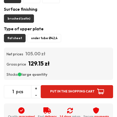
Surface finishing
brushed (satin)
Type of upper plate
flat sheet
under tube Ø42,4
105.00 zł
Net prices
129.15 zł
Gross price
Stocks
large quantity
+
pcs
PUT IN THE SHOPPING CART
-
Quality
guarantee!
Fast
delivery
14 days
return
Secure
payments