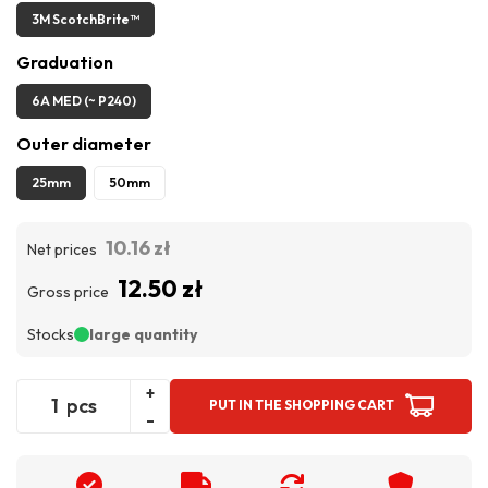
3M ScotchBrite™
Graduation
6A MED (~ P240)
Outer diameter
25mm
50mm
10.16 zł
Net prices
12.50 zł
Gross price
Stocks
large quantity
+
pcs
PUT IN THE SHOPPING CART
-