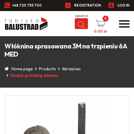
+48 720 755 700
REGISTRATION
LOG IN
0
0.00
zł
Włóknina sprasowana 3M na trzpieniu 6A
MED
Home page
Products
Abrasives
Shank grinding wheels