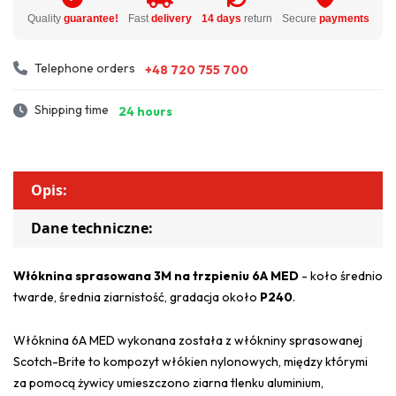
Quality
guarantee!
Fast
delivery
14 days
return
Secure
payments
Telephone orders
+48 720 755 700
Shipping time
24 hours
Opis:
Dane techniczne:
Włóknina sprasowana 3M na trzpieniu 6A MED
- koło średnio
twarde, średnia ziarnistość, gradacja około
P240
.
Włóknina 6A MED wykonana została z włókniny sprasowanej
Scotch-Brite to kompozyt włókien nylonowych, między którymi
za pomocą żywicy umieszczono ziarna tlenku aluminium,