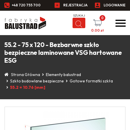
+48 720 755 700
REJESTRACJA
LOGOWANIE
0
0.00
zł
55.2 - 75 x 120 - Bezbarwne szkło
bezpieczne laminowane VSG hartowane
ESG
Strona Główna
Elementy balustrad
Szkło budowlane bezpieczne
Gotowe formatki szkła
55.2 = 10.76 [mm]