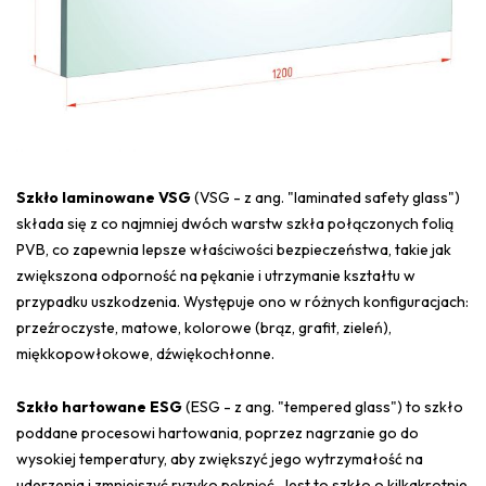
Szkło laminowane VSG
(VSG - z ang. "laminated safety glass")
składa się z co najmniej dwóch warstw szkła połączonych folią
PVB, co zapewnia lepsze właściwości bezpieczeństwa, takie jak
zwiększona odporność na pękanie i utrzymanie kształtu w
przypadku uszkodzenia. Występuje ono w różnych konfiguracjach:
przeźroczyste, matowe, kolorowe (brąz, grafit, zieleń),
miękkopowłokowe, dźwiękochłonne.
Szkło hartowane ESG
(ESG - z ang. "tempered glass") to szkło
poddane procesowi hartowania, poprzez nagrzanie go do
wysokiej temperatury, aby zwiększyć jego wytrzymałość na
uderzenia i zmniejszyć ryzyko pęknięć. Jest to szkło o kilkakrotnie