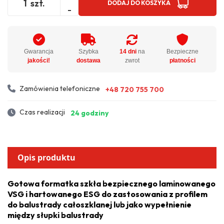
szt.
DODAJ DO KOSZYKA
-
Gwarancja
Szybka
14 dni
na
Bezpieczne
jakości!
dostawa
zwrot
płatności
Zamówienia telefoniczne
+48 720 755 700
Czas realizacji
24 godziny
Opis produktu
Gotowa formatka szkła bezpiecznego laminowanego
VSG i hartowanego ESG do zastosowania z profilem
do balustrady całoszklanej lub jako wypełnienie
między słupki balustrady