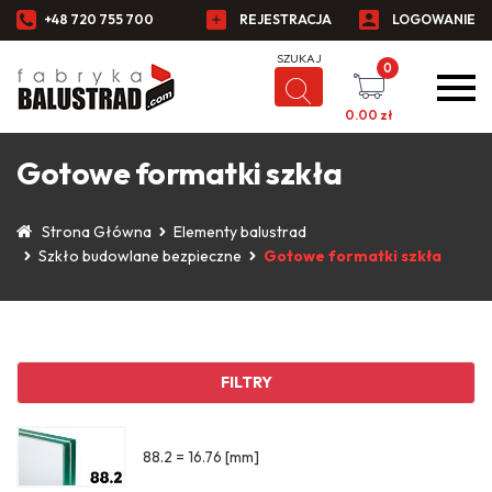
+48 720 755 700
REJESTRACJA
LOGOWANIE
0
0.00
zł
Gotowe formatki szkła
Strona Główna
Elementy balustrad
Szkło budowlane bezpieczne
Gotowe formatki szkła
FILTRY
88.2 = 16.76 [mm]