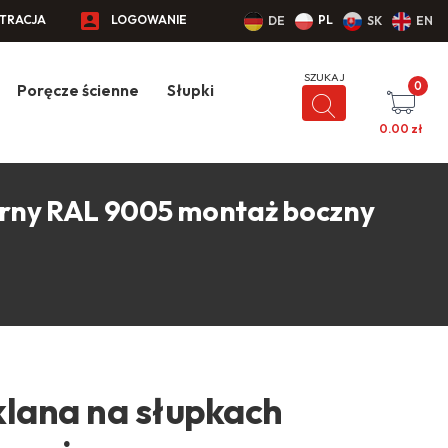
STRACJA
LOGOWANIE
PL
DE
SK
EN
0
Poręcze ścienne
Słupki
0.00
zł
arny RAL 9005 montaż boczny
klana na słupkach