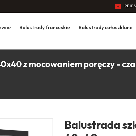
REJE
zewne
Balustrady francuskie
Balustrady całoszklane
 40x40 z mocowaniem poręczy - cz
Balustrada sz