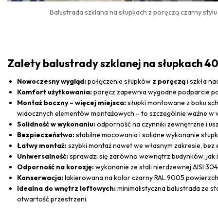
Balustrada szklana na słupkach z poręczą czarny styl
Zalety balustrady szklanej na słupkach
Nowoczesny wygląd:
połączenie słupków
z poręczą
i szkła na
Komfort użytkowania:
poręcz zapewnia wygodne podparcie pod
Montaż boczny – więcej miejsca:
słupki montowane z boku scho
widocznych elementów montażowych – to szczególnie ważne w w
Solidność w wykonaniu:
odporność na czynniki zewnętrzne i usz
Bezpieczeństwo:
stabilne mocowania i solidne wykonanie słu
Łatwy montaż:
szybki montaż nawet we własnym zakresie, bez 
Uniwersalność:
sprawdzi się zarówno wewnątrz budynków, jak i 
Odporność na korozję:
wykonanie ze stali nierdzewnej AISI 30
Konserwacja:
lakierowana na kolor czarny RAL 9005 powierzchni
Idealna do wnętrz loftowych:
minimalistyczna balustrada ze st
otwartość przestrzeni.