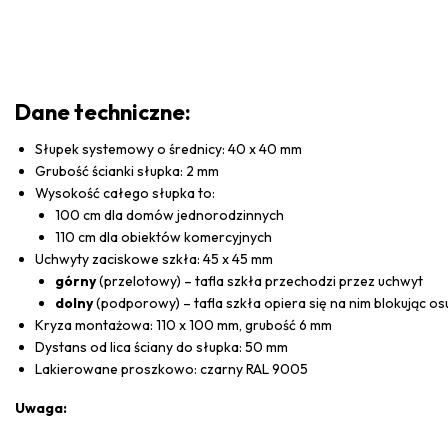
Dane techniczne:
Słupek systemowy o średnicy: 40 x 40 mm
Grubość ścianki słupka: 2 mm
Wysokość całego słupka to:
100 cm dla domów jednorodzinnych
110 cm dla obiektów komercyjnych
Uchwyty zaciskowe szkła: 45 x 45 mm
górny
(przelotowy) – tafla szkła przechodzi przez uchwyt
dolny
(podporowy) – tafla szkła opiera się na nim blokując osun
Kryza montażowa: 110 x 100 mm, grubość 6 mm
Dystans od lica ściany do słupka: 50 mm
Lakierowane proszkowo: czarny RAL 9005
Uwaga: