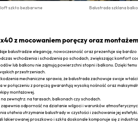
u loft szkło bezbarwne
Balustrada szklana balk
 40x40 z mocowaniem poręczy oraz montaże
daje balustradzie elegancję, nowoczesność oraz prezentuje się bardzo
czas wchodzenia i schodzenia po schodach, zwiększając komfort cod
dów lub balkonu nie zajmują powierzchni stopni i balkonu. Dzięki tem
ąskich przestrzeniach.
kodzenia mechaniczne sprawia, że balustrada zachowuje swoje właściw
pka w połączeniu z poręczą gwarantują wysoką nośność oraz maksyma
ekipy montażowej.
na zewnątrz: na tarasach, balkonach czy schodach.
4 zapewnia odporność na działanie wilgoci i warunków atmosferycznyc
a ułatwia utrzymanie balustrady w czystości i zachowanie jej estetyki.
ali lakierowanej proszkowo i szkła doskonale komponuje się z industri