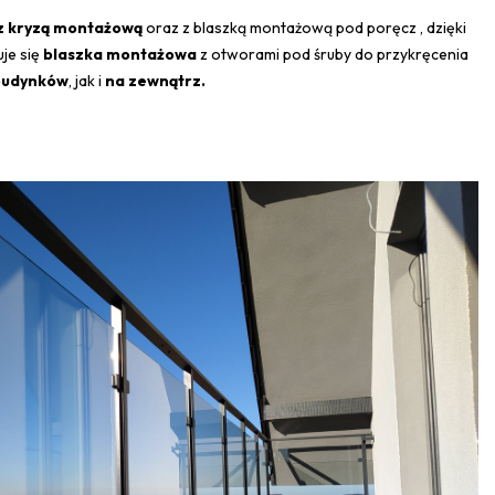
z kryzą montażową
oraz z blaszką montażową pod poręcz
, dzięki
uje się
blaszka montażowa
z otworami pod śruby do przykręcenia
budynków
, jak i
na zewnątrz.