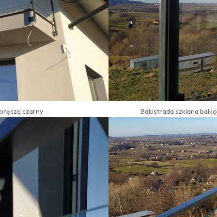
poręczą czarny
Balustrada szklana balk