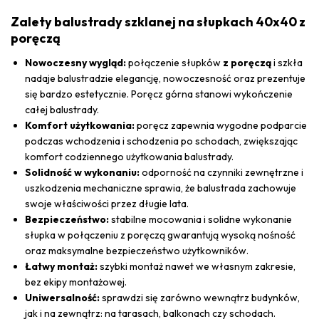
Zalety balustrady szklanej na słupkach 40x40 z
poręczą
Nowoczesny wygląd:
połączenie słupków
z poręczą
i szkła
nadaje balustradzie elegancję, nowoczesność oraz prezentuje
się bardzo estetycznie. Poręcz górna stanowi wykończenie
całej balustrady.
Komfort użytkowania:
poręcz zapewnia wygodne podparcie
podczas wchodzenia i schodzenia po schodach, zwiększając
komfort codziennego użytkowania balustrady.
Solidność w wykonaniu:
odporność na czynniki zewnętrzne i
uszkodzenia mechaniczne sprawia, że balustrada zachowuje
swoje właściwości przez długie lata.
Bezpieczeństwo:
stabilne mocowania i solidne wykonanie
słupka w połączeniu z poręczą gwarantują wysoką nośność
oraz maksymalne bezpieczeństwo użytkowników.
Łatwy montaż:
szybki montaż nawet we własnym zakresie,
bez ekipy montażowej.
Uniwersalność:
sprawdzi się zarówno wewnątrz budynków,
jak i na zewnątrz: na tarasach, balkonach czy schodach.