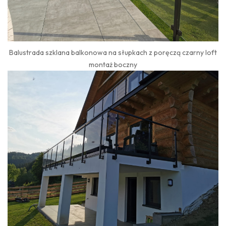
Balustrada szklana balkonowa na słupkach z poręczą czarny loft
montaż boczny