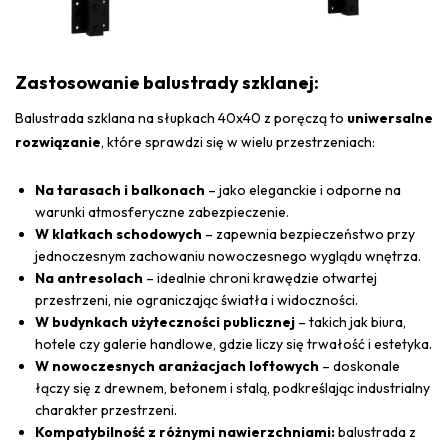
Zastosowanie balustrady szklanej:
Balustrada szklana na słupkach 40x40 z poręczą to
uniwersalne
rozwiązanie
, które sprawdzi się w wielu przestrzeniach:
Na tarasach i balkonach
– jako eleganckie i odporne na
warunki atmosferyczne zabezpieczenie.
W klatkach schodowych
– zapewnia bezpieczeństwo przy
jednoczesnym zachowaniu nowoczesnego wyglądu wnętrza.
Na antresolach
– idealnie chroni krawędzie otwartej
przestrzeni, nie ograniczając światła i widoczności.
W budynkach użyteczności publicznej
– takich jak biura,
hotele czy galerie handlowe, gdzie liczy się trwałość i estetyka.
W nowoczesnych aranżacjach loftowych
– doskonale
łączy się z drewnem, betonem i stalą, podkreślając industrialny
charakter przestrzeni.
Kompatybilność z różnymi nawierzchniami:
balustrada z