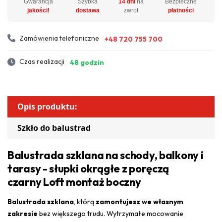
Gwarancja
Szybka
14 dni
na
Bezpieczne
jakości!
dostawa
zwrot
płatności
Zamówienia telefoniczne
+48 720 755 700
Czas realizacji
48 godzin
Opis produktu:
Szkło do balustrad
Balustrada szklana na schody, balkony i
tarasy - słupki okrągłe z poręczą
czarny Loft montaż boczny
Balustrada szklana
, którą
zamontujesz we własnym
zakresie
bez większego trudu. Wytrzymałe mocowanie