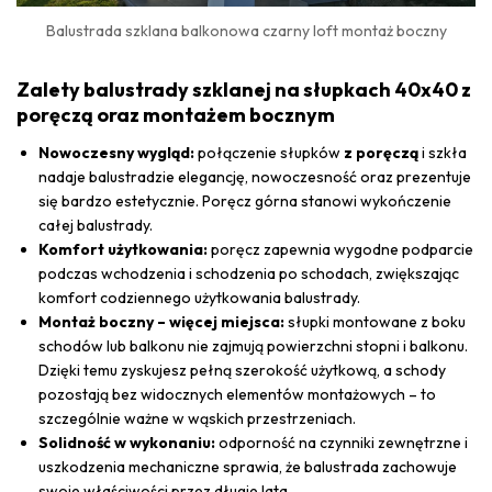
Balustrada szklana balkonowa czarny loft montaż boczny
Zalety balustrady szklanej na słupkach 40x40 z
poręczą oraz montażem bocznym
Nowoczesny wygląd:
połączenie słupków
z poręczą
i szkła
nadaje balustradzie elegancję, nowoczesność oraz prezentuje
się bardzo estetycznie. Poręcz górna stanowi wykończenie
całej balustrady.
Komfort użytkowania:
poręcz zapewnia wygodne podparcie
podczas wchodzenia i schodzenia po schodach, zwiększając
komfort codziennego użytkowania balustrady.
Montaż boczny – więcej miejsca:
słupki montowane z boku
schodów lub balkonu nie zajmują powierzchni stopni i balkonu.
Dzięki temu zyskujesz pełną szerokość użytkową, a schody
pozostają bez widocznych elementów montażowych – to
szczególnie ważne w wąskich przestrzeniach.
Solidność w wykonaniu:
odporność na czynniki zewnętrzne i
uszkodzenia mechaniczne sprawia, że balustrada zachowuje
swoje właściwości przez długie lata.