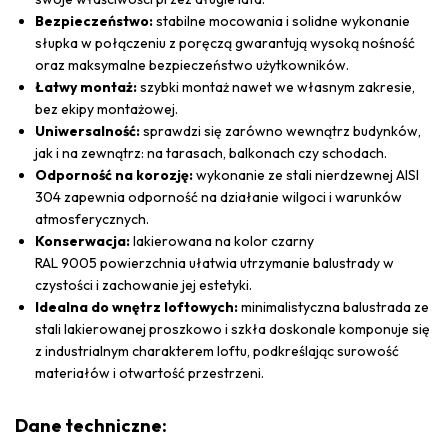
Bezpieczeństwo:
stabilne mocowania i solidne wykonanie
słupka w połączeniu z poręczą gwarantują wysoką nośność
oraz maksymalne bezpieczeństwo użytkowników.
Łatwy montaż:
szybki montaż nawet we własnym zakresie,
bez ekipy montażowej.
Uniwersalność:
sprawdzi się zarówno wewnątrz budynków,
jak i na zewnątrz: na tarasach, balkonach czy schodach.
Odporność na korozję:
wykonanie ze stali nierdzewnej AISI
304 zapewnia odporność na działanie wilgoci i warunków
atmosferycznych.
Konserwacja:
lakierowana na kolor czarny
RAL 9005 powierzchnia ułatwia utrzymanie balustrady w
czystości i zachowanie jej estetyki.
Idealna do wnętrz loftowych:
minimalistyczna balustrada ze
stali lakierowanej proszkowo i szkła doskonale komponuje się
z industrialnym charakterem loftu, podkreślając surowość
materiałów i otwartość przestrzeni.
Dane techniczne: