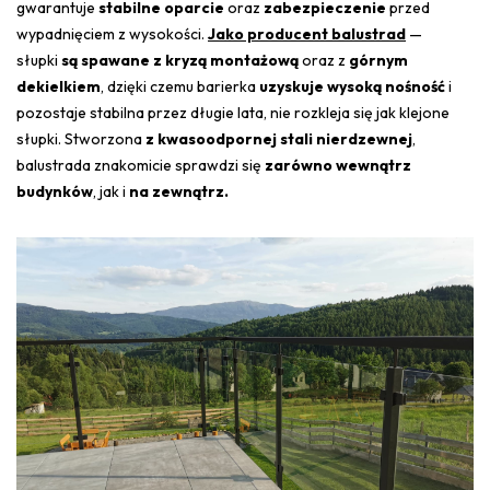
gwarantuje
stabilne oparcie
oraz
zabezpieczenie
przed
wypadnięciem z wysokości.
Jako producent balustrad
—
słupki
są spawane z kryzą montażową
oraz z
górnym
dekielkiem
, dzięki czemu barierka
uzyskuje wysoką nośność
i
pozostaje stabilna przez długie lata, nie rozkleja się jak klejone
słupki. Stworzona
z kwasoodpornej stali nierdzewnej
,
balustrada znakomicie sprawdzi się
zarówno wewnątrz
budynków
, jak i
na zewnątrz.