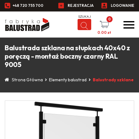
+48 720 755 700
REJESTRACJA
LOGOWANIE
0
0.00
zł
Balustrada szklana na słupkach 40x40 z
poręczą - montaż boczny czarny RAL
9005
Strona Główna
Elementy balustrad
Balustrady szklane