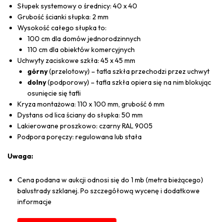
Słupek systemowy o średnicy: 40 x 40
Grubość ścianki słupka: 2 mm
Wysokość całego słupka to:
100 cm dla domów jednorodzinnych
110 cm dla obiektów komercyjnych
Uchwyty zaciskowe szkła: 45 x 45 mm
górny
(przelotowy) – tafla szkła przechodzi przez uchwyt
dolny
(podporowy) – tafla szkła opiera się na nim blokując
osunięcie się tafli
Kryza montażowa: 110 x 100 mm, grubość 6 mm
Dystans od lica ściany do słupka: 50 mm
Lakierowane proszkowo: czarny RAL 9005
Podpora poręczy: regulowana lub stała
Uwaga:
Cena podana w aukcji odnosi się do 1 mb (metra bieżącego)
balustrady szklanej. Po szczegółową wycenę i dodatkowe
informacje