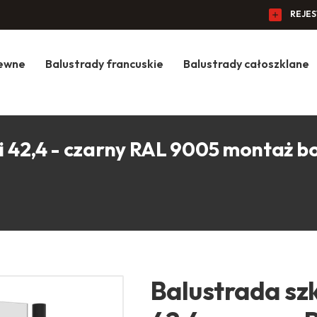
REJE
zewne
Balustrady francuskie
Balustrady całoszklane
i 42,4 - czarny RAL 9005 montaż b
Balustrada szk