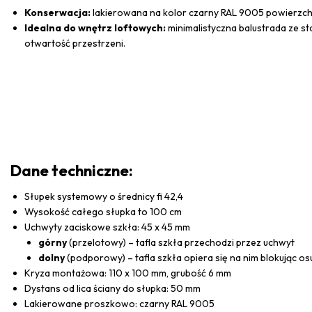
Konserwacja:
lakierowana na kolor czarny RAL 9005 powierzchni
Idealna do wnętrz loftowych:
minimalistyczna balustrada ze st
otwartość przestrzeni.
Dane techniczne:
Słupek systemowy o średnicy fi 42,4
Wysokość całego słupka to 100 cm
Uchwyty zaciskowe szkła: 45 x 45 mm
górny
(przelotowy) – tafla szkła przechodzi przez uchwyt
dolny
(podporowy) – tafla szkła opiera się na nim blokując osun
Kryza montażowa: 110 x 100 mm, grubość 6 mm
Dystans od lica ściany do słupka: 50 mm
Lakierowane proszkowo: czarny RAL 9005