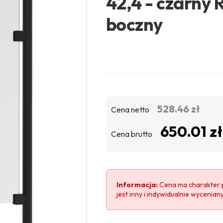
42,4 - czarny
boczny
528.46 zł
Cena netto
650.01 zł
Cena brutto
Informacja:
Cena ma charakter 
jest inny i indywidualnie wycenian