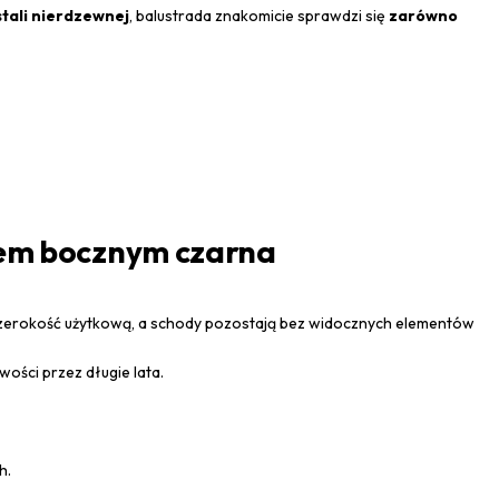
tali nierdzewnej
, balustrada znakomicie sprawdzi się
zarówno
ażem bocznym czarna
ą szerokość użytkową, a schody pozostają bez widocznych elementów
ości przez długie lata.
h.