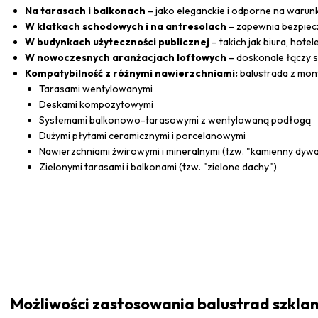
Na tarasach i balkonach
– jako eleganckie i odporne na warun
W klatkach schodowych i na antresolach
– zapewnia bezpiec
W budynkach użyteczności publicznej
– takich jak biura, hotel
W nowoczesnych aranżacjach loftowych
– doskonale łączy si
Kompatybilność z różnymi nawierzchniami:
balustrada z mon
Tarasami wentylowanymi
Deskami kompozytowymi
Systemami balkonowo-tarasowymi z wentylowaną podłogą
Dużymi płytami ceramicznymi i porcelanowymi
Nawierzchniami żwirowymi i mineralnymi (tzw. "kamienny dyw
Zielonymi tarasami i balkonami (tzw. "zielone dachy")
Możliwości zastosowania balustrad szklan