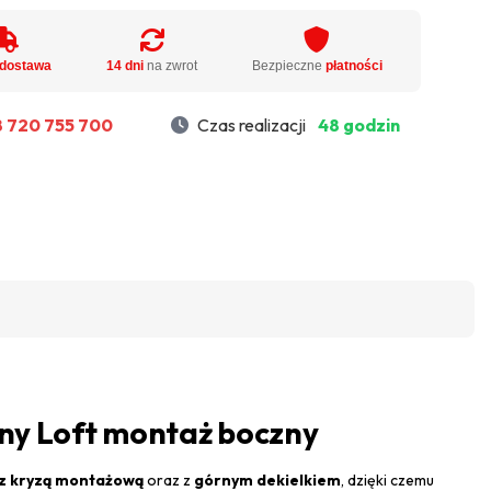
dostawa
14 dni
na zwrot
Bezpieczne
płatności
 720 755 700
Czas realizacji
48 godzin
arny Loft montaż boczny
z kryzą montażową
oraz z
górnym dekielkiem
, dzięki czemu