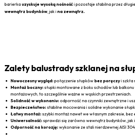
barierka
uzyskuje wysoką nośność
i pozostaje stabilna przez długie
wewnątrz budynków
, jak i
na zewnątrz.
Zalety balustrady szklanej na sł
Nowoczesny wygląd:
połączenie słupków
bez poręczy
i szkła
Montaż boczny:
słupki montowane z boku schodów lub balkonu n
montażowych, to szczególnie ważne w wąskich przestrzeniach.
Solidność w wykonaniu:
odporność na czynniki zewnętrzne i usz
Bezpieczeństwo:
stabilne mocowania i solidne wykonanie słup
Łatwy montaż:
szybki montaż nawet we własnym zakresie, bez 
Uniwersalność:
sprawdzi się zarówno wewnątrz budynków, jak i 
Odporność na korozję:
wykonanie ze stali nierdzewnej AISI 30