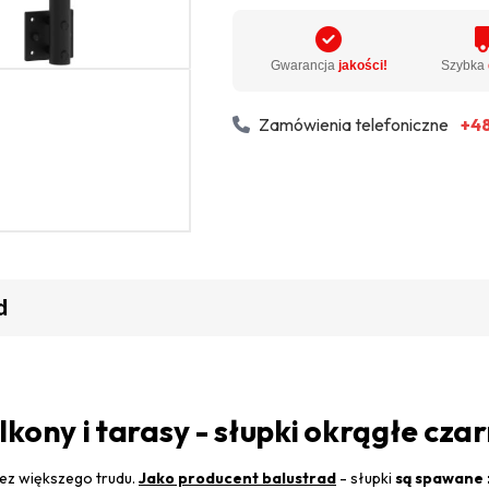
Gwarancja
jakości!
Szybka
Zamówienia telefoniczne
+48
d
lkony i tarasy - słupki okrągłe cz
ez większego trudu.
Jako producent balustrad
- słupki
są spawane 