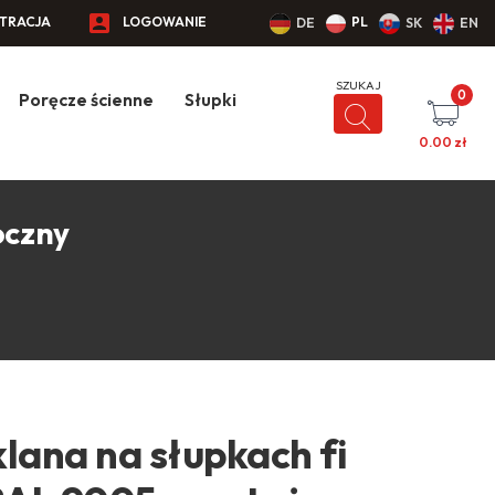
STRACJA
LOGOWANIE
PL
DE
SK
EN
0
Poręcze ścienne
Słupki
0.00
zł
oczny
lana na słupkach fi