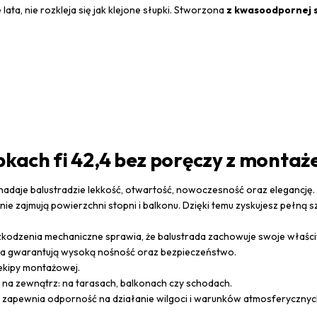
 lata, nie rozkleja się jak klejone słupki. Stworzona
z kwasoodpornej s
upkach fi 42,4 bez poręczy z mont
 nadaje balustradzie lekkość, otwartość, nowoczesność oraz elegancję.
ie zajmują powierzchni stopni i balkonu. Dzięki temu zyskujesz pełn
kodzenia mechaniczne sprawia, że balustrada zachowuje swoje właściw
ka gwarantują wysoką nośność oraz bezpieczeństwo.
ekipy montażowej.
na zewnątrz: na tarasach, balkonach czy schodach.
4 zapewnia odporność na działanie wilgoci i warunków atmosferycznyc