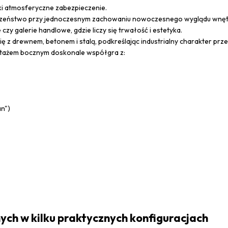
ki atmosferyczne zabezpieczenie.
zeństwo przy jednoczesnym zachowaniu nowoczesnego wyglądu wnęt
e czy galerie handlowe, gdzie liczy się trwałość i estetyka.
ę z drewnem, betonem i stalą, podkreślając industrialny charakter prze
tażem bocznym doskonale współgra z:
an")
ych w kilku praktycznych konfiguracjach