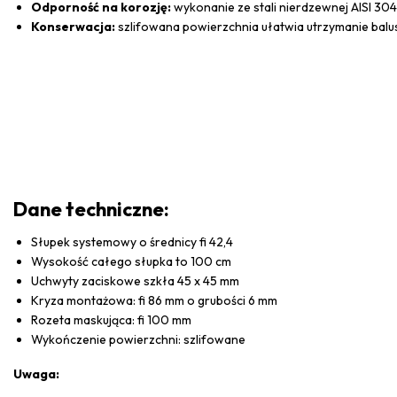
Odporność na korozję:
wykonanie ze stali nierdzewnej AISI 30
Konserwacja:
szlifowana powierzchnia ułatwia utrzymanie balust
Dane techniczne:
Słupek systemowy o średnicy fi 42,4
Wysokość całego słupka to 100 cm
Uchwyty zaciskowe szkła 45 x 45 mm
Kryza montażowa: fi 86 mm o grubości 6 mm
Rozeta maskująca: fi 100 mm
Wykończenie powierzchni: szlifowane
Uwaga: