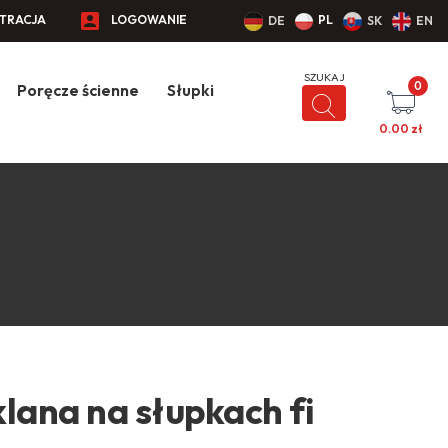
STRACJA
LOGOWANIE
PL
DE
SK
EN
0
Poręcze ścienne
Słupki
0.00
zł
lana na słupkach fi