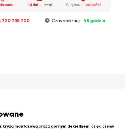
dostawa
14 dni
na zwrot
Bezpieczne
płatności
 720 755 700
Czas realizacji
48 godzin
ifowane
z kryzą montażową
oraz z
górnym dekielkiem
, dzięki czemu