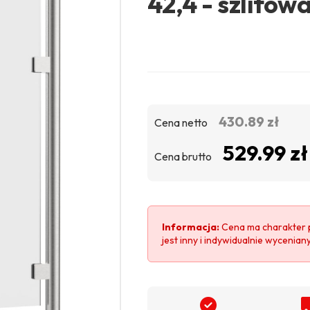
42,4 - szlifow
430.89 zł
Cena netto
529.99 zł
Cena brutto
Informacja:
Cena ma charakter 
jest inny i indywidualnie wycenian