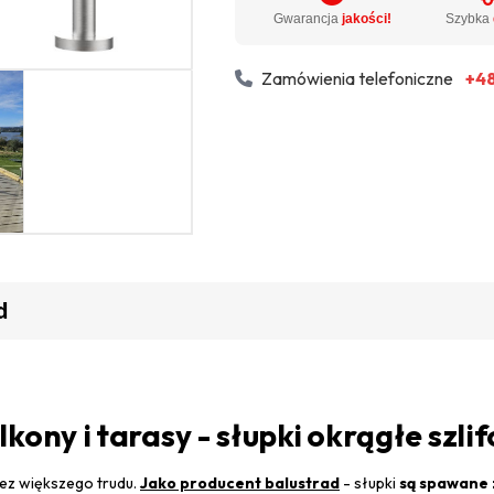
Gwarancja
jakości!
Szybka
Zamówienia telefoniczne
+48
d
kony i tarasy - słupki okrągłe szl
ez większego trudu.
Jako producent balustrad
- słupki
są spawane 