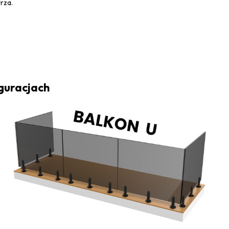
rza.
iguracjach