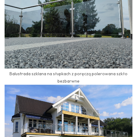
Balustrada szklana na słupkach z poręczą polerowana szkło
bezbarwne