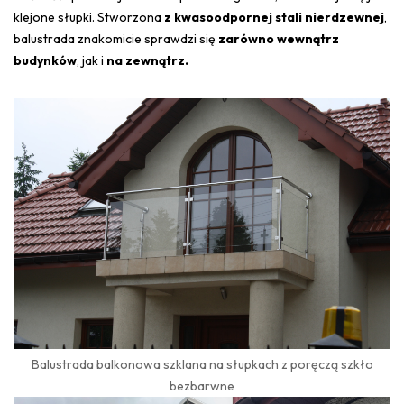
klejone słupki. Stworzona
z kwasoodpornej stali nierdzewnej
,
balustrada znakomicie sprawdzi się
zarówno wewnątrz
budynków
, jak i
na zewnątrz.
Balustrada balkonowa szklana na słupkach z poręczą szkło
bezbarwne