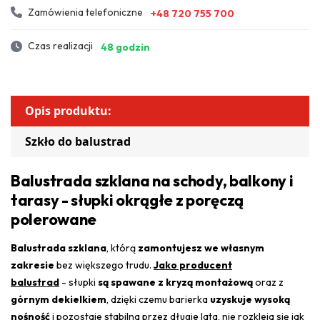
Zamówienia telefoniczne
+48 720 755 700
Czas realizacji
48 godzin
Opis produktu:
Szkło do balustrad
Balustrada szklana na schody, balkony i
tarasy - słupki okrągłe z poręczą
polerowane
Balustrada szklana
, którą
zamontujesz we własnym
zakresie
bez większego trudu.
Jako producent
balustrad
- słupki
są spawane z kryzą montażową
oraz z
górnym dekielkiem
, dzięki czemu barierka
uzyskuje wysoką
nośność
i pozostaje stabilna przez długie lata, nie rozkleja się jak