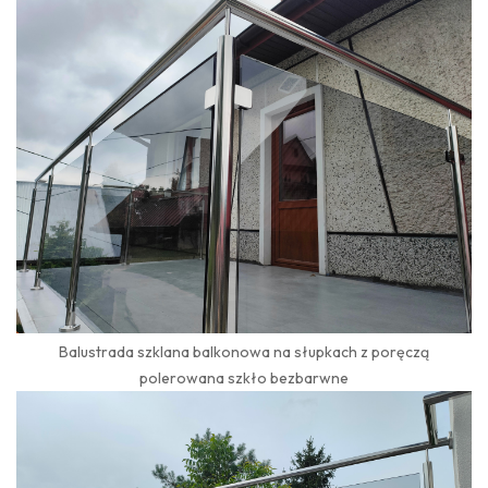
Balustrada szklana balkonowa na słupkach z poręczą
polerowana szkło bezbarwne