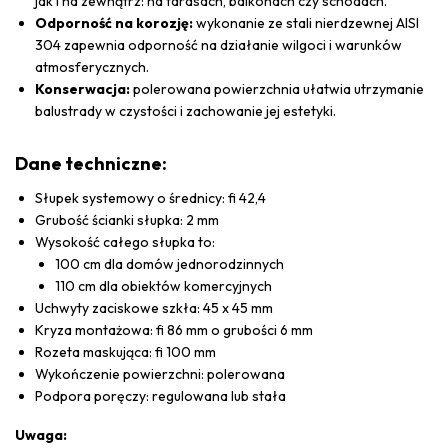
jak i na zewnątrz: na tarasach, balkonach czy schodach.
Odporność na korozję:
wykonanie ze stali nierdzewnej AISI
304 zapewnia odporność na działanie wilgoci i warunków
atmosferycznych.
Konserwacja:
polerowana powierzchnia ułatwia utrzymanie
balustrady w czystości i zachowanie jej estetyki.
Dane techniczne:
Słupek systemowy o średnicy: fi 42,4
Grubość ścianki słupka: 2 mm
Wysokość całego słupka to:
100 cm dla domów jednorodzinnych
110 cm dla obiektów komercyjnych
Uchwyty zaciskowe szkła: 45 x 45 mm
Kryza montażowa: fi 86 mm o grubości 6 mm
Rozeta maskująca: fi 100 mm
Wykończenie powierzchni: polerowana
Podpora poręczy: regulowana lub stała
Uwaga: