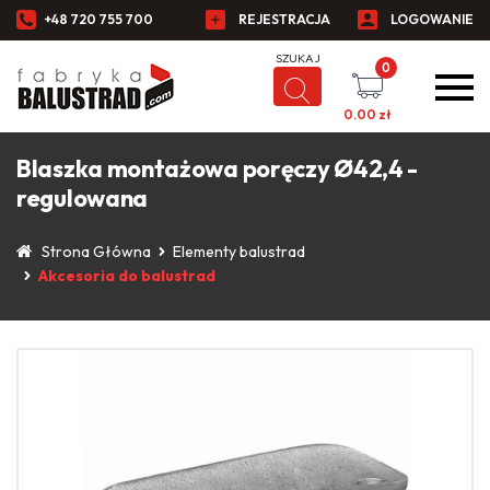
+48 720 755 700
REJESTRACJA
LOGOWANIE
0
0.00
zł
Blaszka montażowa poręczy Ø42,4 -
regulowana
Strona Główna
Elementy balustrad
Akcesoria do balustrad