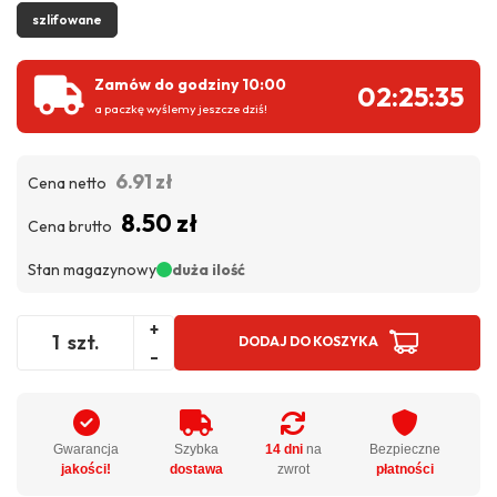
szlifowane
Zamów do godziny 10:00
02:25:35
a paczkę wyślemy jeszcze dziś!
6.91 zł
Cena netto
8.50 zł
Cena brutto
Stan magazynowy
duża ilość
+
szt.
DODAJ DO KOSZYKA
-
Gwarancja
Szybka
14 dni
na
Bezpieczne
jakości!
dostawa
zwrot
płatności