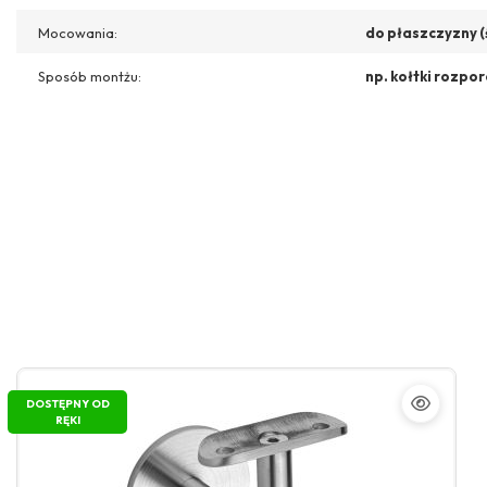
Mocowania:
do płaszczyzny (
Sposób montżu:
np. kołtki rozpo
DOSTĘPNY OD
RĘKI