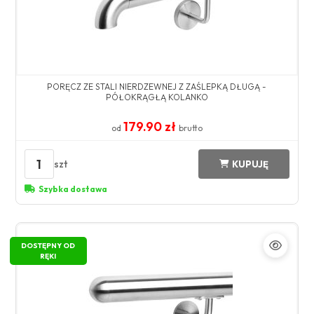
PORĘCZ ZE STALI NIERDZEWNEJ Z ZAŚLEPKĄ DŁUGĄ -
PÓŁOKRĄGŁĄ KOLANKO
179.90 zł
od
brutto
1
szt
KUPUJĘ
Szybka dostawa
DOSTĘPNY OD
RĘKI