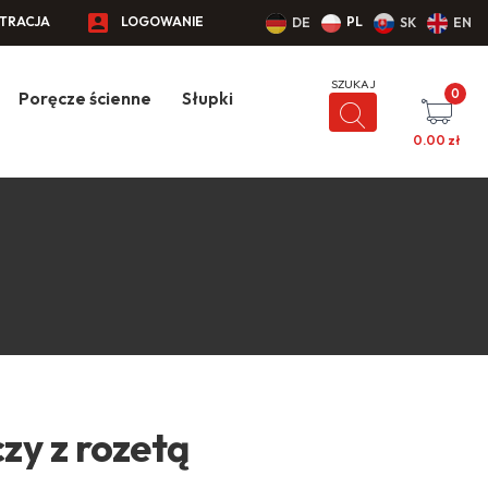
STRACJA
LOGOWANIE
PL
DE
SK
EN
0
Poręcze ścienne
Słupki
0.00
zł
zy z rozetą