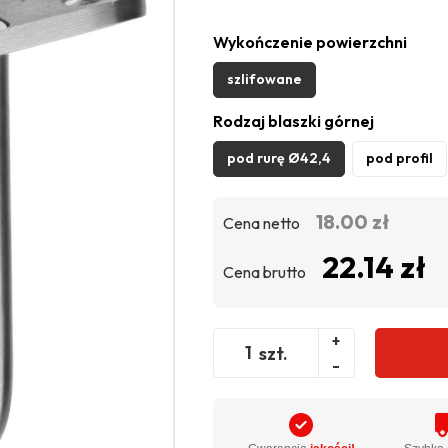
Wykończenie powierzchni
szlifowane
Rodzaj blaszki górnej
pod rurę Ø42,4
pod profil
18.00 zł
Cena netto
22.14 zł
Cena brutto
+
szt.
-