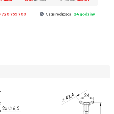
dostawa
14 dni
na zwrot
Bezpieczne
płatności
 720 755 700
Czas realizacji
24 godziny