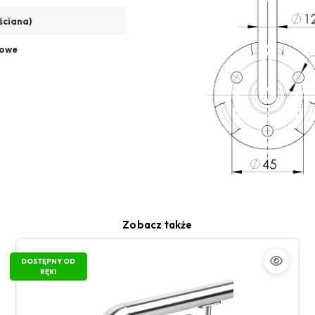
ściana)
rowe
Zobacz także
DOSTĘPNY OD
RĘKI