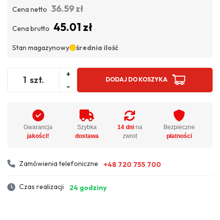
36.59 zł
Cena netto
45.01 zł
Cena brutto
Stan magazynowy
średnia ilość
+
szt.
DODAJ DO KOSZYKA
-
Gwarancja
Szybka
14 dni
na
Bezpieczne
jakości!
dostawa
zwrot
płatności
Zamówienia telefoniczne
+48 720 755 700
Czas realizacji
24 godziny