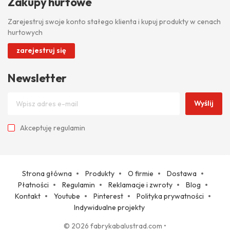
Zakupy hurtowe
Zarejestruj swoje konto stałego klienta i kupuj produkty w cenach
hurtowych
zarejestruj się
Newsletter
Wyślij
Akceptuję
regulamin
Strona główna
Produkty
O firmie
Dostawa
Płatności
Regulamin
Reklamacje i zwroty
Blog
Kontakt
Youtube
Pinterest
Polityka prywatności
Indywidualne projekty
© 2026 fabrykabalustrad.com
•