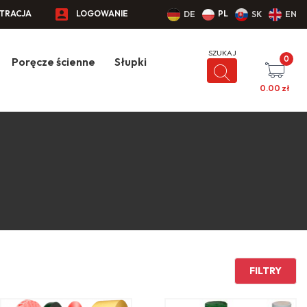
STRACJA
LOGOWANIE
PL
DE
SK
EN
0
Poręcze ścienne
Słupki
0.00
zł
FILTRY