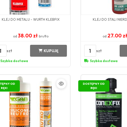
KLEJ DO METALU - WURTH KLEBFIX
KLEJ DO STALI NIER
38.00 zł
27.00 z
od
brutto
od
1
1
szt
szt
KUPUJĘ
Szybka dostawa
Szybka dostawa
TĘPNY OD
DOSTĘPNY OD
RĘKI
RĘKI