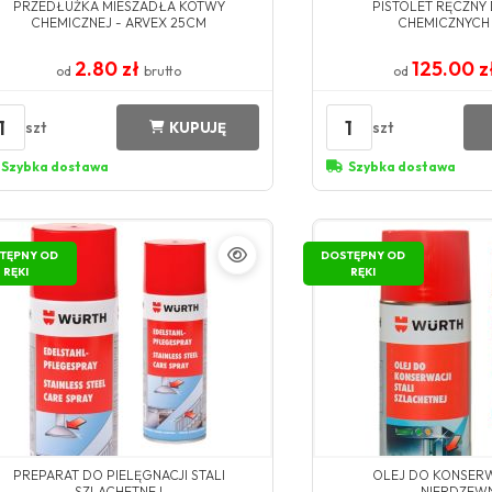
PRZEDŁUŻKA MIESZADŁA KOTWY
PISTOLET RĘCZNY
CHEMICZNEJ - ARVEX 25CM
CHEMICZNYCH
2.80 zł
125.00 z
od
brutto
od
1
1
szt
szt
KUPUJĘ
Szybka dostawa
Szybka dostawa
TĘPNY OD
DOSTĘPNY OD
RĘKI
RĘKI
PREPARAT DO PIELĘGNACJI STALI
OLEJ DO KONSERW
SZLACHETNEJ
NIERDZEW