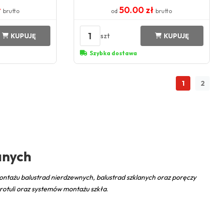
ł
50.00 zł
brutto
od
brutto
1
szt
KUPUJĘ
KUPUJĘ
Szybka dostawa
1
2
anych
ntażu balustrad nierdzewnych, balustrad szklanych oraz poręczy
 rotuli oraz systemów montażu szkła
.