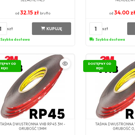
32.15 zł
34.00 z
od
brutto
od
1
1
szt
szt
KUPUJĘ
Szybka dostawa
Szybka dostawa
TĘPNY OD
DOSTĘPNY OD
RĘKI
RĘKI
TAŚMA DWUSTRONNA VHB RP45 3M -
TAŚMA DWUSTRONNA V
GRUBOŚĆ 1,1MM
GRUBOŚĆ 0