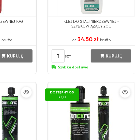
DZEWNEJ 10G
KLEJ DO STALI NIERDZEWNEJ -
SZYBKOWIĄŻĄCY 20G
ł
34.50 zł
brutto
od
brutto
1
szt
KUPUJĘ
KUPUJĘ
Szybka dostawa
DOSTĘPNY OD
RĘKI