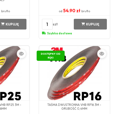
ł
54.90 zł
brutto
od
brutto
1
szt
KUPUJĘ
KUPUJĘ
Szybka dostawa
DOSTĘPNY OD
RĘKI
HB RP25 3M -
TAŚMA DWUSTRONNA VHB RP16 3M -
,6MM
GRUBOŚĆ 0,4MM