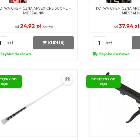
OTWA CHEMICZNA ARVEX CPS 300ML +
KOTWA CHEMICZNA ARV
MIESZALNIK
MIESZALN
24.92 zł
37.94 z
od
brutto
od
1
1
szt
szt
KUPUJĘ
Szybka dostawa
Szybka dostawa
TĘPNY OD
DOSTĘPNY OD
RĘKI
RĘKI