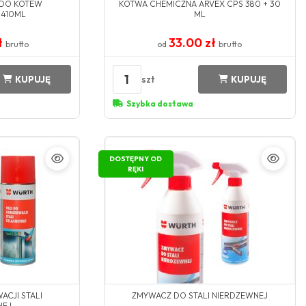
 DO KOTEW
KOTWA CHEMICZNA ARVEX CPS 380 + 30
 410ML
ML
ł
33.00 zł
brutto
od
brutto
1
szt
KUPUJĘ
KUPUJĘ
Szybka dostawa
DOSTĘPNY OD
RĘKI
ACJI STALI
ZMYWACZ DO STALI NIERDZEWNEJ
NEJ