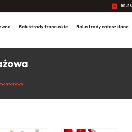
REJE
zewne
Balustrady francuskie
Balustrady całoszklane
tażowa
i montażowa