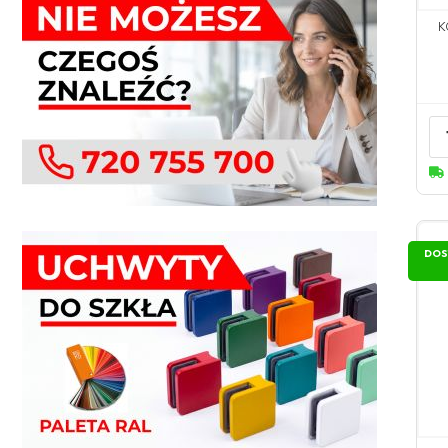
K
DOS