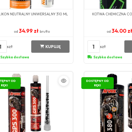
LIKON NEUTRALNY UNIWERSALNY 310 ML
KOTWA CHEMICZNA CO
34.99 zł
34.00 z
od
brutto
od
1
1
szt
szt
KUPUJĘ
Szybka dostawa
Szybka dostawa
TĘPNY OD
DOSTĘPNY OD
RĘKI
RĘKI