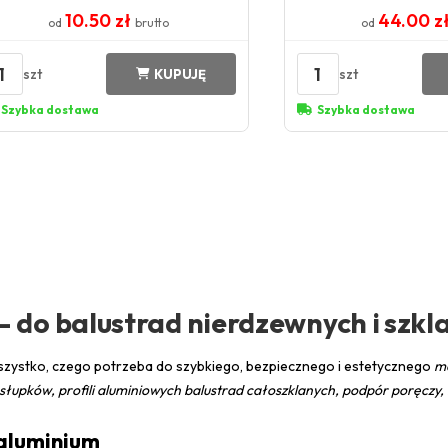
10.50 zł
44.00 z
od
brutto
od
1
1
szt
szt
KUPUJĘ
Szybka dostawa
Szybka dostawa
 do balustrad nierdzewnych i szkl
szystko, czego potrzeba do szybkiego, bezpiecznego i estetycznego
mo
łupków, profili aluminiowych balustrad całoszklanych, podpór poręczy,
 aluminium