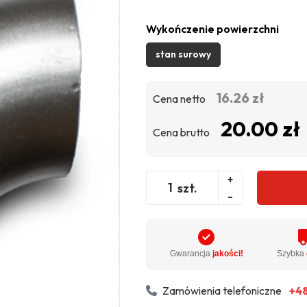
Wykończenie powierzchni
stan surowy
16.26 zł
Cena netto
20.00 zł
Cena brutto
+
szt.
-
Gwarancja
jakości!
Szybka
Zamówienia telefoniczne
+48