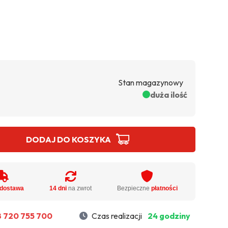
Stan magazynowy
duża ilość
DODAJ DO KOSZYKA
dostawa
14 dni
na zwrot
Bezpieczne
płatności
 720 755 700
Czas realizacji
24 godziny