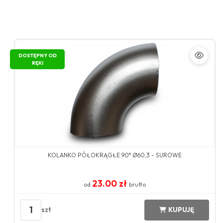
DOSTĘPNY OD
RĘKI
KOLANKO PÓŁOKRĄGŁE 90° Ø60,3 - SUROWE
23.00 zł
od
brutto
1
szt
KUPUJĘ