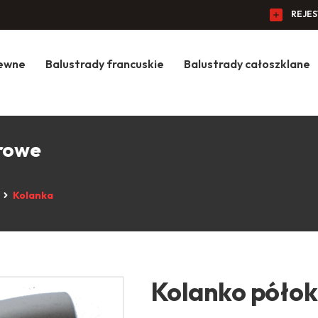
REJE
zewne
Balustrady francuskie
Balustrady całoszklane
urowe
Kolanka
Kolanko półok