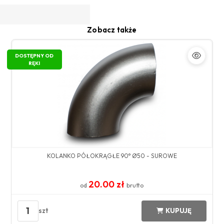
Zobacz także
DOSTĘPNY OD
RĘKI
KOLANKO PÓŁOKRĄGŁE 90° Ø50 - SUROWE
20.00 zł
od
brutto
1
szt
KUPUJĘ