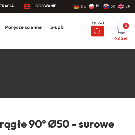
STRACJA
LOGOWANIE
PL
DE
SK
EN
0
Poręcze ścienne
Słupki
0.00
zł
rągłe 90° Ø50 - surowe