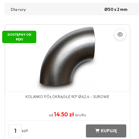
Dla rury:
Ø50 x 2 mm
DOSTĘPNY OD
RĘKI
KOLANKO PÓŁOKRĄGŁE 90° Ø42,4 - SUROWE
14.50 zł
od
brutto
1
szt
KUPUJĘ