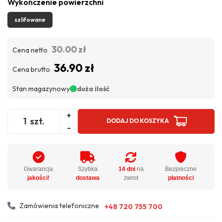
Wykończenie powierzchni
szlifowane
30.00 zł
Cena netto
36.90 zł
Cena brutto
Stan magazynowy
duża ilość
+
szt.
DODAJ DO KOSZYKA
-
Gwarancja
Szybka
14 dni
na
Bezpieczne
jakości!
dostawa
zwrot
płatności
Zamówienia telefoniczne
+48 720 755 700