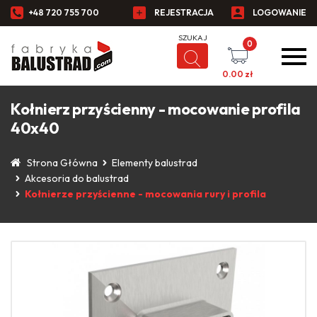
+48 720 755 700
REJESTRACJA
LOGOWANIE
0
0.00
zł
Kołnierz przyścienny - mocowanie profila
40x40
Strona Główna
Elementy balustrad
Akcesoria do balustrad
Kołnierze przyścienne - mocowania rury i profila