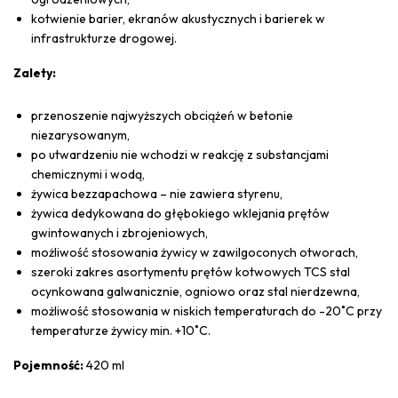
kotwienie barier, ekranów akustycznych i barierek w
infrastrukturze drogowej.
Zalety:
przenoszenie najwyższych obciążeń w betonie
niezarysowanym,
po utwardzeniu nie wchodzi w reakcję z substancjami
chemicznymi i wodą,
żywica bezzapachowa – nie zawiera styrenu,
żywica dedykowana do głębokiego wklejania prętów
gwintowanych i zbrojeniowych,
możliwość stosowania żywicy w zawilgoconych otworach,
szeroki zakres asortymentu prętów kotwowych TCS stal
ocynkowana galwanicznie, ogniowo oraz stal nierdzewna,
możliwość stosowania w niskich temperaturach do -20˚C przy
temperaturze żywicy min. +10˚C.
Pojemność:
420 ml