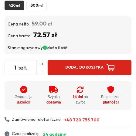
420ml
300ml
59.00 zł
Cena netto
72.57 zł
Cena brutto
Stan magazynowy
duża ilość
+
szt.
DODAJ DO KOSZYKA
-
Gwarancja
Szybka
14 dni
na
Bezpieczne
jakości!
dostawa
zwrot
płatności
Zamówienia telefoniczne
+48 720 755 700
Czas realizacji
24 godziny