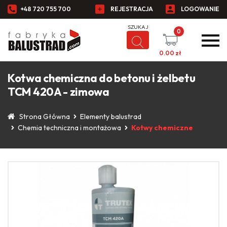
+48 720 755 700
REJESTRACJA
LOGOWANIE
0
0.00
zł
Kotwa chemiczna do betonu i żelbetu
TCM 420A - zimowa
Strona Główna
Elementy balustrad
Chemia techniczna i montażowa
Kotwy chemiczne