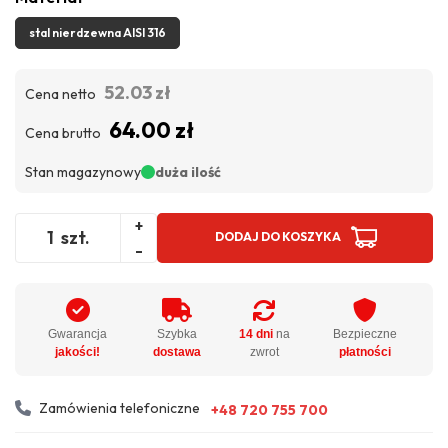
stal nierdzewna AISI 316
52.03 zł
Cena netto
64.00 zł
Cena brutto
Stan magazynowy
duża ilość
+
szt.
DODAJ DO KOSZYKA
-
Gwarancja
Szybka
14 dni
na
Bezpieczne
jakości!
dostawa
zwrot
płatności
Zamówienia telefoniczne
+48 720 755 700