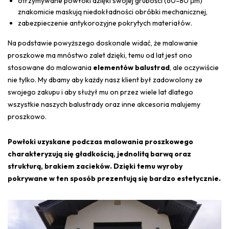
otrzymywane powłoki dzięki swojej grubości (60-80 μm)
znakomicie maskują niedokładności obróbki mechanicznej,
zabezpieczenie antykorozyjne pokrytych materiałów.
Na podstawie powyższego doskonale widać, że malowanie
proszkowe ma mnóstwo zalet dzięki, temu od lat jest ono
stosowane do malowania
elementów balustrad
, ale oczywiście
nie tylko. My dbamy aby każdy nasz klient był zadowolony ze
swojego zakupu i aby służył mu on przez wiele lat dlatego
wszystkie naszych balustrad
y oraz inne akcesoria malujemy
proszkowo.
Powłoki uzyskane podczas malowania proszkowego
charakteryzują się gładkością, jednolitą barwą oraz
strukturą, brakiem zacieków. Dzięki temu wyroby
pokrywane w ten sposób prezentują się bardzo estetycznie.