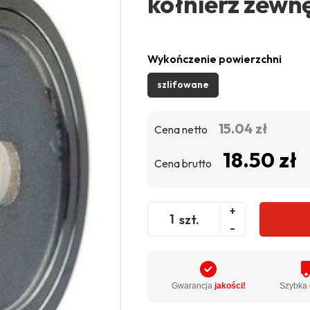
kołnierz zewn
Wykończenie powierzchni
szlifowane
15.04 zł
Cena netto
18.50 zł
Cena brutto
+
szt.
-
Gwarancja
jakości!
Szybka