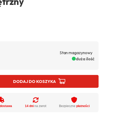
ętrzny
Stan magazynowy
duża ilość
DODAJ DO KOSZYKA
dostawa
14 dni
na zwrot
Bezpieczne
płatności