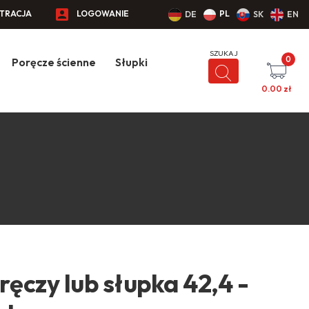
STRACJA
LOGOWANIE
PL
DE
SK
EN
0
Poręcze ścienne
Słupki
0.00
zł
ęczy lub słupka 42,4 -