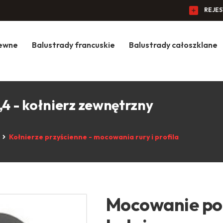
REJE
zewne
Balustrady francuskie
Balustrady całoszklane
4 - kołnierz zewnętrzny
Kołnierze przyścienne - mocowania rury i profila
Mocowanie por