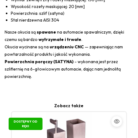
Wysokość rozety maskującej: 20 [mm]
Powierzchnia: szlif (satyna)
Stal nierdzewna AISI 304
Nasze okucia są
spawane
na automacie spawalniczym, dzięki
czemu są bardzo
wytrzymałe i trwałe
.
Okucia wycinane są na
urządzeniu CNC
— zapewniając nam
powtarzalność produktu i jakość wykonania.
Powierzchnia poręczy (SATYNA)
- wykonana jest przez
szlifiernię na 6-głowicowym automacie, dając nam jednolitą
powierzchnię.
Zobacz także
DOSTĘPNY OD
RĘKI