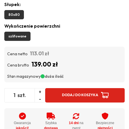
Słupek:
80x80
Wykończenie powierzchni
szlifowane
113.01 zł
Cena netto
139.00 zł
Cena brutto
Stan magazynowy
duża ilość
+
szt.
DODAJ DO KOSZYKA
-
Gwarancja
Szybka
14 dni
na
Bezpieczne
jakości!
dostawa
zwrot
płatności