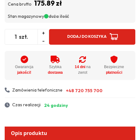
175.89 zł
Cena brutto
Stan magazynowy
duża ilość
+
szt.
DODAJ DO KOSZYKA
-
Gwarancja
Szybka
14 dni
na
Bezpieczne
jakości!
dostawa
zwrot
płatności
Zamówienia telefoniczne
+48 720 755 700
Czas realizacji
24 godziny
Opis produktu