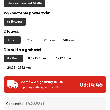
stal nierdzewna AISI 304
Wykończenie powierzchni
szlifowane
Długość
100 cm
125 cm
250 cm
500cm
Dla szkła o grubości
8 - 11 mm
11,5 - 13,5 mm
16 - 17,5 mm
20,76 - 21,52 mm
Zamów do godziny 10:00
03:14:45
a paczkę wyślemy jeszcze dziś!
143.00 zł
Cena netto