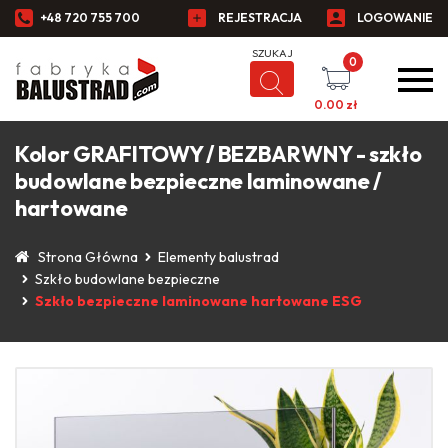
+48 720 755 700
REJESTRACJA
LOGOWANIE
0
0.00
zł
Kolor GRAFITOWY / BEZBARWNY - szkło
budowlane bezpieczne laminowane /
hartowane
Strona Główna
Elementy balustrad
Szkło budowlane bezpieczne
Szkło bezpieczne laminowane hartowane ESG