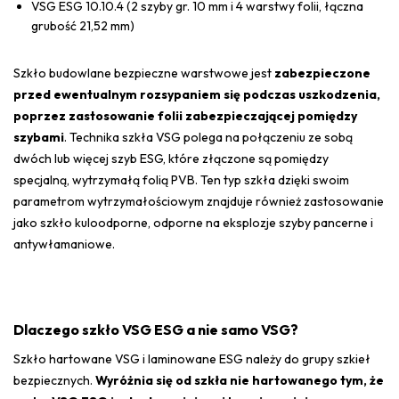
VSG ESG 10.10.4 (2 szyby gr. 10 mm i 4 warstwy folii, łączna
grubość 21,52 mm)
Szkło budowlane bezpieczne warstwowe jest
zabezpieczone
przed ewentualnym rozsypaniem się podczas uszkodzenia,
poprzez zastosowanie folii zabezpieczającej pomiędzy
szybami
. Technika szkła VSG polega na połączeniu ze sobą
dwóch lub więcej szyb ESG, które złączone są pomiędzy
specjalną, wytrzymałą folią PVB. Ten typ szkła dzięki swoim
parametrom wytrzymałościowym znajduje również zastosowanie
jako szkło kuloodporne, odporne na eksplozje szyby pancerne i
antywłamaniowe.
Dlaczego szkło VSG ESG a nie samo VSG?
Szkło hartowane VSG i laminowane ESG należy do grupy szkieł
bezpiecznych.
Wyróżnia się od szkła nie hartowanego tym, że