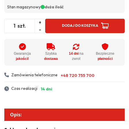
Stan magazynowy
duża ilość
+
szt.
DODAJ DO KOSZYKA
-
Gwarancja
Szybka
14 dni
na
Bezpieczne
jakości!
dostawa
zwrot
płatności
Zamówienia telefoniczne
+48 720 755 700
Czas realizacji
14 dni
Opis: