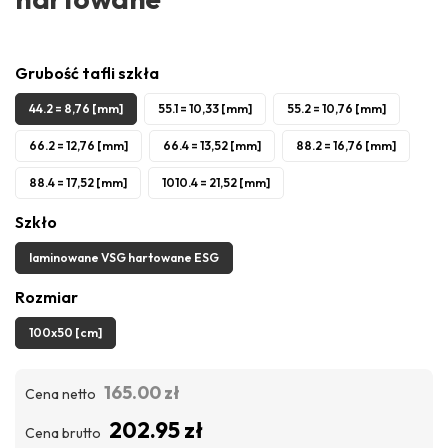
Grubość tafli szkła
44.2 = 8,76 [mm]
55.1 = 10,33 [mm]
55.2 = 10,76 [mm]
66.2 = 12,76 [mm]
66.4 = 13,52 [mm]
88.2 = 16,76 [mm]
88.4 = 17,52 [mm]
1010.4 = 21,52 [mm]
Szkło
laminowane VSG hartowane ESG
Rozmiar
100x50 [cm]
165.00 zł
Cena netto
202.95 zł
Cena brutto