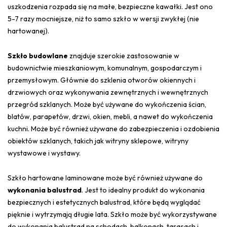
uszkodzenia rozpada się na małe, bezpieczne kawałki. Jest ono
5-7 razy mocniejsze, niż to samo szkło w wersji zwykłej (nie
hartowanej).
Szkło budowlane
znajduje szerokie zastosowanie w
budownictwie mieszkaniowym, komunalnym, gospodarczym i
przemysłowym. Głównie do szklenia otworów okiennych i
drzwiowych oraz wykonywania zewnętrznych i wewnętrznych
przegród szklanych. Może być używane do wykończenia ścian,
blatów, parapetów, drzwi, okien, mebli, a nawet do wykończenia
kuchni. Może być również używane do zabezpieczenia i ozdobienia
obiektów szklanych, takich jak witryny sklepowe, witryny
wystawowe i wystawy.
Szkło hartowane laminowane może być również używane do
wykonania balustrad
. Jest to idealny produkt do wykonania
bezpiecznych i estetycznych balustrad, które będą wyglądać
pięknie i wytrzymają długie lata. Szkło może być wykorzystywane
do wykonania balustrad na schodach, balkonach, tarasach i