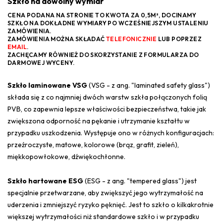
Szkło na dowolny wymiar
CENA PODANA NA STRONIE TO KWOTA ZA 0,5M², DOCINAMY
SZKŁO NA DOKŁADNE WYMIARY PO WCZEŚNIEJSZYM USTALENIU
ZAMÓWIENIA.
ZAMÓWIENIA MOŻNA SKŁADAĆ
TELEFONICZNIE
LUB POPRZEZ
EMAIL
.
ZACHĘCAMY RÓWNIEŻ DO SKORZYSTANIE Z FORMULARZA DO
DARMOWEJ WYCENY.
Szkło laminowane VSG
(VSG - z ang. "laminated safety glass")
składa się z co najmniej dwóch warstw szkła połączonych folią
PVB, co zapewnia lepsze właściwości bezpieczeństwa, takie jak
zwiększona odporność na pękanie i utrzymanie kształtu w
przypadku uszkodzenia. Występuje ono w różnych konfiguracjach:
przeźroczyste, matowe, kolorowe (brąz, grafit, zieleń),
miękkopowłokowe, dźwiękochłonne.
Szkło hartowane ESG
(ESG - z ang. "tempered glass") jest
specjalnie przetwarzane, aby zwiększyć jego wytrzymałość na
uderzenia i zmniejszyć ryzyko pęknięć. Jest to szkło o kilkakrotnie
większej wytrzymałości niż standardowe szkło i w przypadku