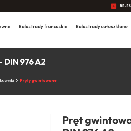
REJE
zewne
Balustrady francuskie
Balustrady całoszklane
- DIN 976 A2
askowniki
Pręty gwintowane
Pręt gwintowa