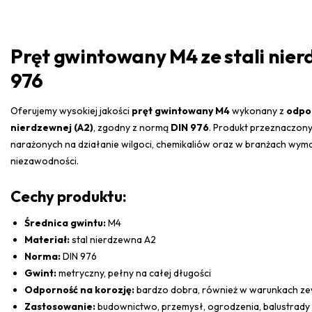
Pręt gwintowany M4 ze stali nier
976
Oferujemy wysokiej jakości
pręt gwintowany M4
wykonany z
odpor
nierdzewnej
(A2)
, zgodny z normą
DIN 976
. Produkt przeznaczon
narażonych na działanie wilgoci, chemikaliów oraz w branżach wyma
niezawodności.
Cechy produktu:
Średnica gwintu:
M4
Materiał:
stal nierdzewna A2
Norma:
DIN 976
Gwint:
metryczny, pełny na całej długości
Odporność na korozję:
bardzo dobra, również w warunkach z
Zastosowanie:
budownictwo, przemysł, ogrodzenia, balustrady