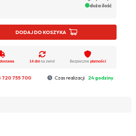
duża ilość
DODAJ DO KOSZYKA
dostawa
14 dni
na zwrot
Bezpieczne
płatności
 720 755 700
Czas realizacji
24 godziny