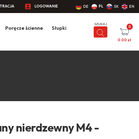
STRACJA
LOGOWANIE
PL
DE
SK
EN
0
Poręcze ścienne
Słupki
0.00
zł
ny nierdzewny M4 -