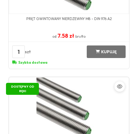
PRĘT GWINTOWANY NIERDZEWNY M8 - DIN 976 A2
7.58 zł
od
brutto
1
szt
KUPUJĘ
Szybka dostawa
DOSTĘPNY OD
RĘKI