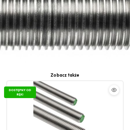
Zobacz także
DOSTĘPNY OD
RĘKI