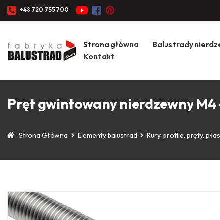
+48 720 755 700
Strona główna
Balustrady nierd
Kontakt
Pręt gwintowany nierdzewny M4 
Strona Główna
Elementy balustrad
Rury, profile, pręty, pł