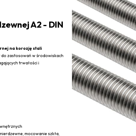
dzewnej A2 - DIN
nej na korozję stali
y do zastosowań w środowiskach
gających trwałości i
ewnętrznych
 nierdzewne, mocowanie szkła,