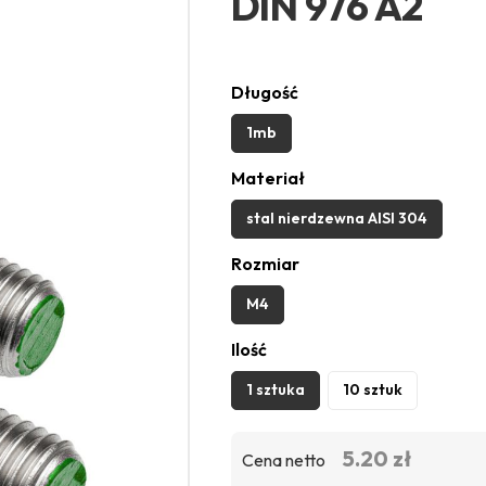
DIN 976 A2
Długość
1mb
Materiał
stal nierdzewna AISI 304
Rozmiar
M4
Ilość
1 sztuka
10 sztuk
5.20 zł
Cena netto