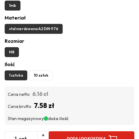
1mb
Materiał
stal nierdzewna A2 DIN 976
Rozmiar
M8
Ilość
1 sztuka
10 sztuk
6.16 zł
Cena netto
7.58 zł
Cena brutto
Stan magazynowy
duża ilość
+
szt.
DODAJ DO KOSZYKA