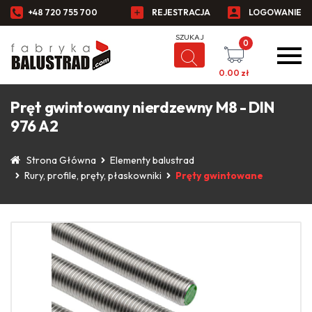
+48 720 755 700
REJESTRACJA
LOGOWANIE
0
0.00
zł
Pręt gwintowany nierdzewny M8 - DIN
976 A2
Strona Główna
Elementy balustrad
Rury, profile, pręty, płaskowniki
Pręty gwintowane