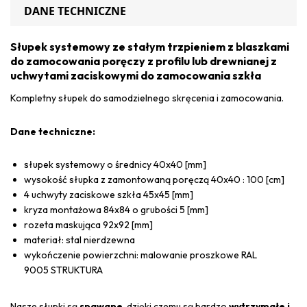
DANE TECHNICZNE
Słupek systemowy ze stałym trzpieniem z blaszkami
do zamocowania poręczy z profilu lub drewnianej z
uchwytami zaciskowymi do zamocowania szkła
Kompletny słupek do samodzielnego skręcenia i zamocowania.
Dane techniczne:
słupek systemowy o średnicy 40x40 [mm]
wysokość słupka z zamontowaną poręczą 40x40 : 100 [cm]
4 uchwyty zaciskowe szkła 45x45 [mm]
kryza montażowa 84x84 o grubości 5 [mm]
rozeta maskująca 92x92 [mm]
materiał: stal nierdzewna
wykończenie powierzchni: malowanie proszkowe RAL
9005 STRUKTURA
Nasze słupki są
spawane
, dzięki czemu są bardzo
wytrzymałe i