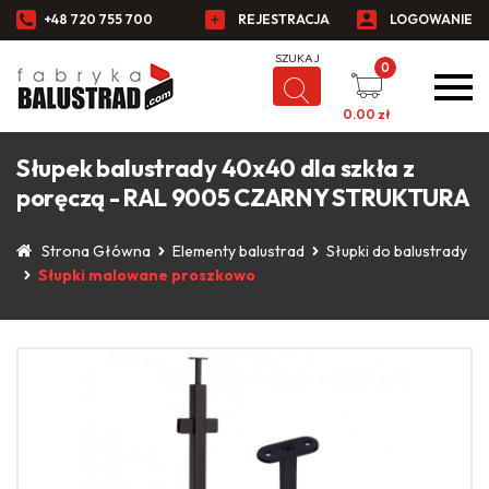
+48 720 755 700
REJESTRACJA
LOGOWANIE
0
0.00
zł
Słupek balustrady 40x40 dla szkła z
poręczą - RAL 9005 CZARNY STRUKTURA
Strona Główna
Elementy balustrad
Słupki do balustrady
Słupki malowane proszkowo