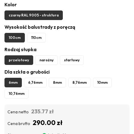
Kolor
czarny RAL 9005 - struktura
Wysokość balustrady z poręczą
100cm
110cm
Rodzaj słupka
przelotowy
narożny
startowy
Dla szkła o grubości
6mm
6,76mm
8mm
8,76mm
10mm
10,76mm
235.77 zł
Cena netto
290.00 zł
Cena brutto