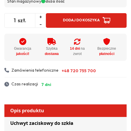
Stan magazynowy
duża ilość
+
szt.
DODAJ DO KOSZYKA
-
Gwarancja
Szybka
14 dni
na
Bezpieczne
jakości!
dostawa
zwrot
płatności
Zamówienia telefoniczne
+48 720 755 700
Czas realizacji
7 dni
Opis produktu
Uchwyt zaciskowy do szkła