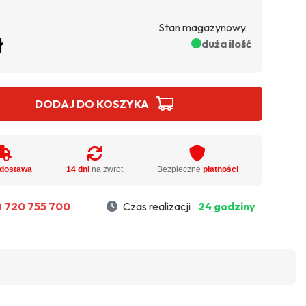
Stan magazynowy
ł
duża ilość
DODAJ DO KOSZYKA
dostawa
14 dni
na zwrot
Bezpieczne
płatności
 720 755 700
Czas realizacji
24 godziny