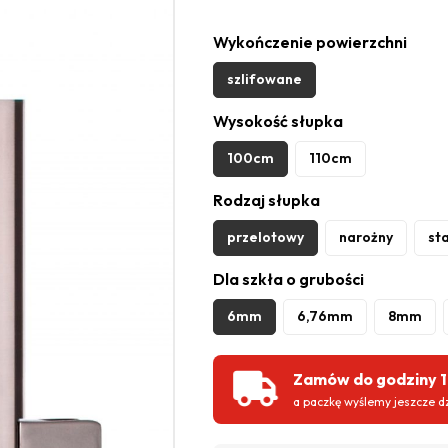
Wykończenie powierzchni
szlifowane
Wysokość słupka
100cm
110cm
Rodzaj słupka
przelotowy
narożny
st
Dla szkła o grubości
6mm
6,76mm
8mm
Zamów do godziny 
a paczkę wyślemy jeszcze dz