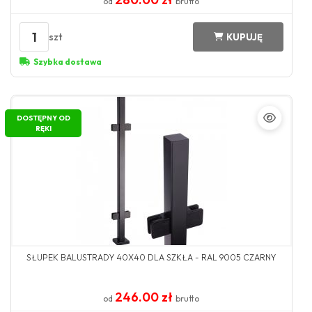
od
brutto
1
szt
KUPUJĘ
Szybka dostawa
DOSTĘPNY OD
RĘKI
SŁUPEK BALUSTRADY 40X40 DLA SZKŁA - RAL 9005 CZARNY
246.00 zł
od
brutto