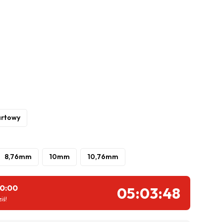
artowy
8,76mm
10mm
10,76mm
10:00
05:03:47
iś!