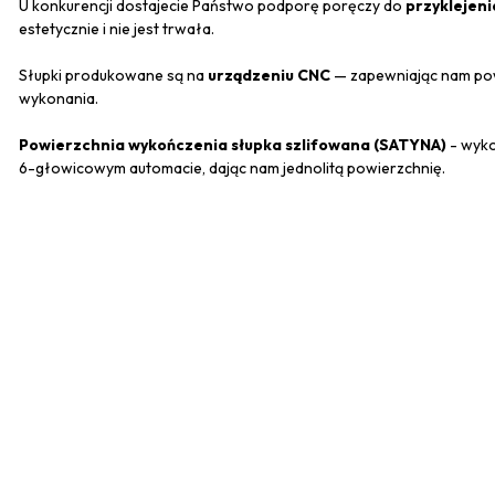
U konkurencji dostajecie Państwo podporę poręczy do
przyklejeni
estetycznie i nie jest trwała.
Słupki produkowane są na
urządzeniu CNC
— zapewniając nam pow
wykonania.
Powierzchnia wykończenia słupka szlifowana (SATYNA)
- wyko
6-głowicowym automacie, dając nam jednolitą powierzchnię.