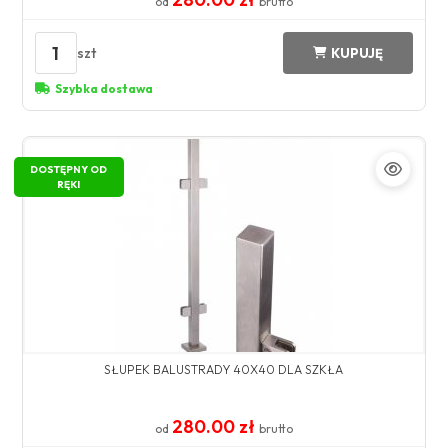
od
brutto
1
szt
KUPUJĘ
Szybka dostawa
DOSTĘPNY OD
RĘKI
SŁUPEK BALUSTRADY 40X40 DLA SZKŁA
280.00 zł
od
brutto