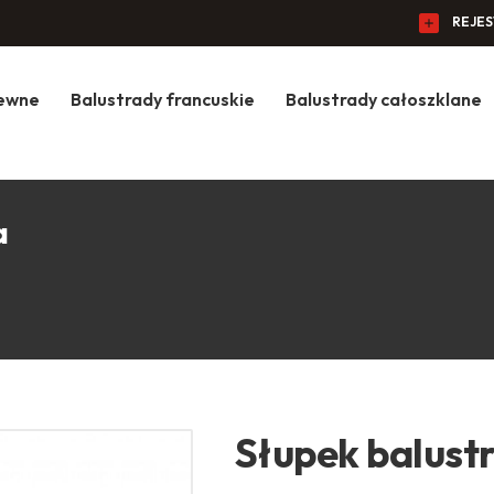
REJE
zewne
Balustrady francuskie
Balustrady całoszklane
a
Słupek balust