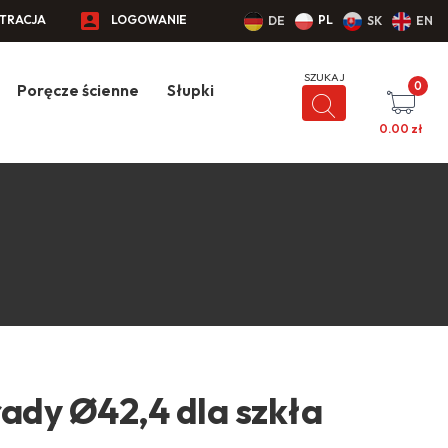
STRACJA
LOGOWANIE
PL
DE
SK
EN
0
Poręcze ścienne
Słupki
0.00
zł
rady Ø42,4 dla szkła