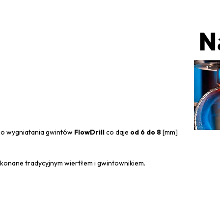
o wygniatania gwintów
FlowDrill
co daje
od 6 do 8
[mm]
ykonane tradycyjnym wiertłem i gwintownikiem.