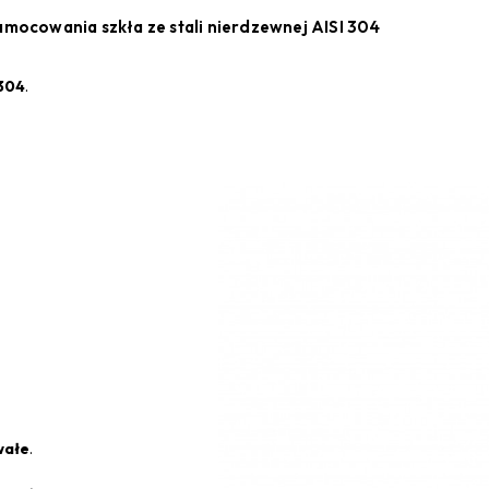
ocowania szkła ze stali nierdzewnej AISI 304
 304
.
wałe
.