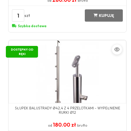
od
brutto
1
szt
KUPUJĘ
Szybka dostawa
DOSTĘPNY OD
RĘKI
SŁUPEK BALUSTRADY Ø42,4 Z 4 PRZELOTKAMI - WYPEŁNIENIE
RURKI Ø12
180.00 zł
od
brutto