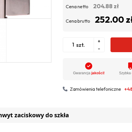
204.88 zł
Cena netto
252.00 z
Cena brutto
+
szt.
-
Gwarancja
jakości!
Szybka
Zamówienia telefoniczne
+48
hwyt zaciskowy do szkła