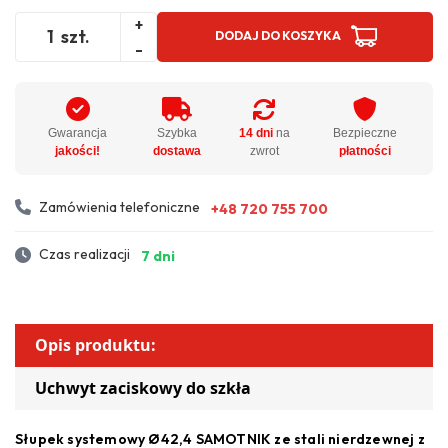
+
szt.
DODAJ DO KOSZYKA
-
Gwarancja
Szybka
14 dni
na
Bezpieczne
jakości!
dostawa
zwrot
płatności
Zamówienia telefoniczne
+48 720 755 700
Czas realizacji
7 dni
Opis produktu:
Uchwyt zaciskowy do szkła
Słupek systemowy Ø42,4 SAMOTNIK ze stali nierdzewnej z