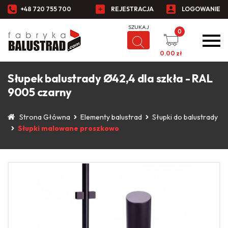
+48 720 755 700
REJESTRACJA
LOGOWANIE
0
0.00
zł
Słupek balustrady Ø42,4 dla szkła - RAL
9005 czarny
Strona Główna
Elementy balustrad
Słupki do balustrady
Słupki malowane proszkowo