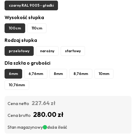
czarny RAL 9005 - gładki
Wysokość słupka
100cm
110cm
Rodzaj słupka
przelotowy
narożny
startowy
Dla szkła o grubości
6mm
6,76mm
8mm
8,76mm
10mm
10,76mm
227.64 zł
Cena netto
280.00 zł
Cena brutto
Stan magazynowy
duża ilość