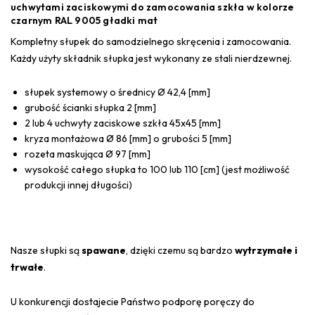
uchwytami zaciskowymi do zamocowania szkła w kolorze
czarnym RAL 9005 gładki mat
Kompletny słupek do samodzielnego skręcenia i zamocowania.
Każdy użyty składnik słupka jest wykonany ze stali nierdzewnej.
słupek systemowy o średnicy Ø 42,4 [mm]
grubość ścianki słupka 2 [mm]
2 lub 4 uchwyty zaciskowe szkła 45x45 [mm]
kryza montażowa Ø 86 [mm] o grubości 5 [mm]
rozeta maskująca Ø 97 [mm]
wysokość całego słupka to 100 lub 110 [cm] (jest możliwość
produkcji innej długości)
Nasze słupki są
spawane
, dzięki czemu są bardzo
wytrzymałe i
trwałe
.
U konkurencji dostajecie Państwo podporę poręczy do