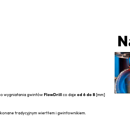
o wygniatania gwintów
FlowDrill
co daje
od 6 do 8
[mm]
ykonane tradycyjnym wiertłem i gwintownikiem.