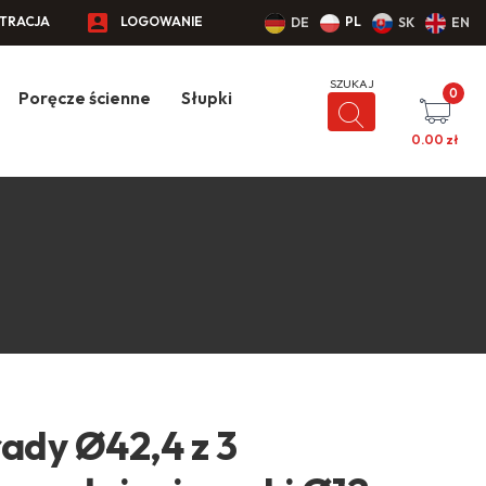
STRACJA
LOGOWANIE
PL
DE
SK
EN
0
Poręcze ścienne
Słupki
0.00
zł
ady Ø42,4 z 3