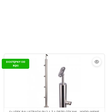
DOSTĘPNY OD
RĘKI
SŁUPEK BALUSTRADY Ø42,4 Z 4 PRZELOTKAMI - WYPEŁNIENIE