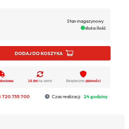
Stan magazynowy
duża ilość
DODAJ DO KOSZYKA
dostawa
14 dni
na zwrot
Bezpieczne
płatności
 720 755 700
Czas realizacji
24 godziny