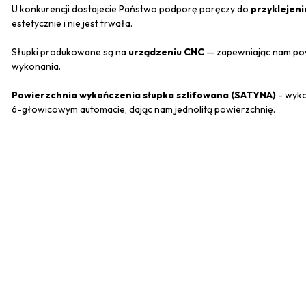
U konkurencji dostajecie Państwo podporę poręczy do
przyklejeni
estetycznie i nie jest trwała.
Słupki produkowane są na
urządzeniu CNC
— zapewniając nam pow
wykonania.
Powierzchnia wykończenia słupka szlifowana (SATYNA)
- wyko
6-głowicowym automacie, dając nam jednolitą powierzchnię.