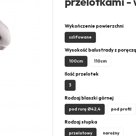
przelotkami - 
Wykończenie powierzchni
szlifowane
Wysokość balustrady z poręcz
100cm
110cm
Ilość przelotek
3
Rodzaj blaszki górnej
pod rurę Ø42,4
pod profil
Rodzaj słupka
przelotowy
narożny