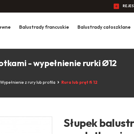
REJE
zewne
Balustrady francuskie
Balustrady całoszklane
otkami - wypełnienie rurki Ø12
Wypełnienie z rury lub profila
Rura lub pręt fi 12
Słupek balustr