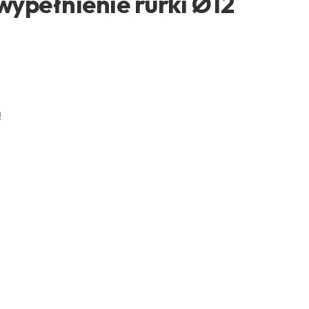
wypełnienie rurki Ø12
ą