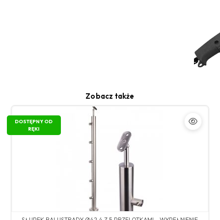
Zobacz także
DOSTĘPNY OD
RĘKI
SŁUPEK BALUSTRADY Ø42,4 Z 5 PRZELOTKAMI - WYPEŁNIENIE