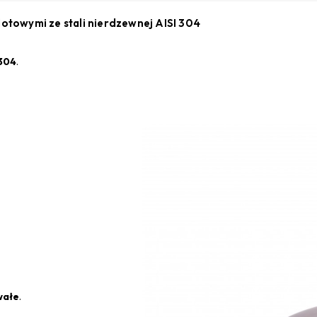
towymi ze stali nierdzewnej AISI 304
 304
.
wałe
.