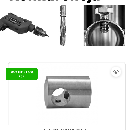
DOSTĘPNY OD
RĘKI
UCHWYT PRZELOTOWY Ø12