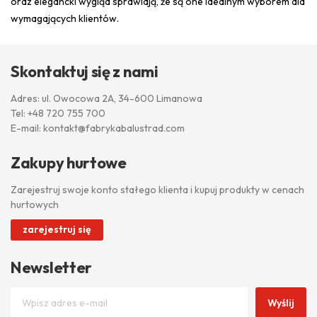
oraz elegancki wygląd sprawiają, że są one idealnym wyborem dla
wymagających klientów.
Skontaktuj się z nami
Adres: ul. Owocowa 2A, 34-600 Limanowa
Tel:
+48 720 755 700
E-mail:
kontakt@fabrykabalustrad.com
Zakupy hurtowe
Zarejestruj swoje konto stałego klienta i kupuj produkty w cenach
hurtowych
zarejestruj się
Newsletter
Wyślij