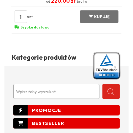
220.00 zł
od
brutto
1
szt
KUPUJĘ
Szybka dostawa
Kategorie produktów
Wpisz żeby wyszukać