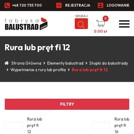
+48 720 755 700
REJESTRACJA
LOGOWANIE
0
0.00
zł
Rura lub pręt fi 12
Strona Główna
Elementy balustrad
Słupki do balustrady
Wypełnienie z rury lub profila
Rura lub pręt fi 12
FILTRY
Rura lub
Rura lub
pręt fi
pręt fi
12
16