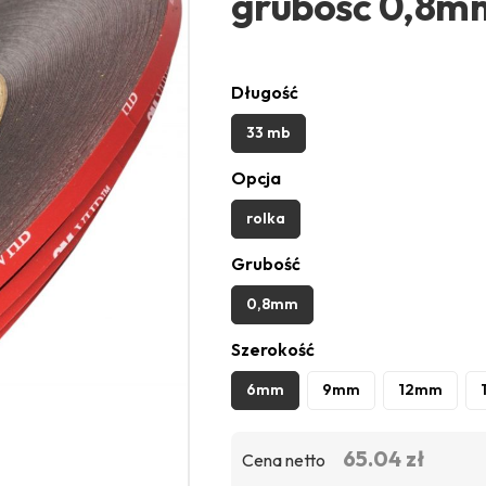
grubość 0,8m
Długość
33 mb
Opcja
rolka
Grubość
0,8mm
Szerokość
6mm
9mm
12mm
65.04 zł
Cena netto