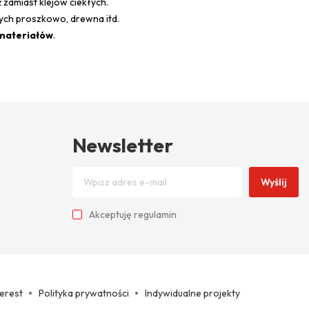
 zamiast klejów ciekłych.
nych proszkowo, drewna itd.
 materiałów
.
Newsletter
Wyślij
Akceptuję
regulamin
terest
Polityka prywatności
Indywidualne projekty