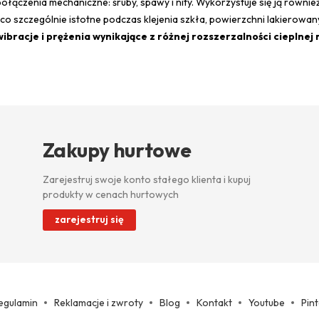
ołączenia mechaniczne: śruby, spawy i nity. Wykorzystuje się ją również
co szczególnie istotne podczas klejenia szkła, powierzchni lakierowa
ibracje i prężenia wynikające z różnej rozszerzalności cieplnej
Zakupy hurtowe
Zarejestruj swoje konto stałego klienta i kupuj
produkty w cenach hurtowych
zarejestruj się
egulamin
Reklamacje i zwroty
Blog
Kontakt
Youtube
Pin