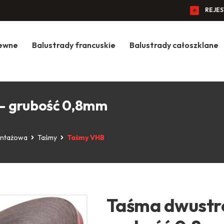
REJE
zewne
Balustrady francuskie
Balustrady całoszklane
- grubość 0,8mm
ontażowa
Taśmy
Taśmy VHB
Taśma dwustr