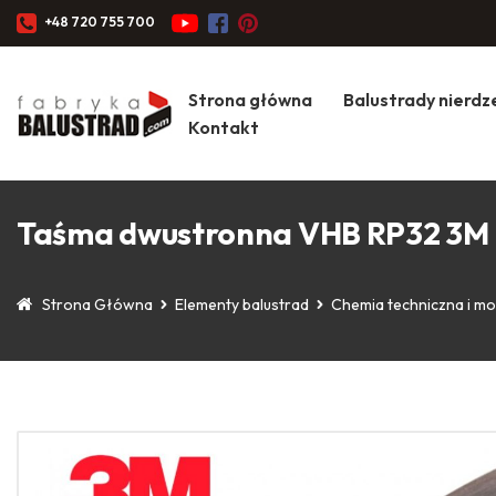
+48 720 755 700
Strona główna
Balustrady nierd
Kontakt
Taśma dwustronna VHB RP32 3M 
Strona Główna
Elementy balustrad
Chemia techniczna i m