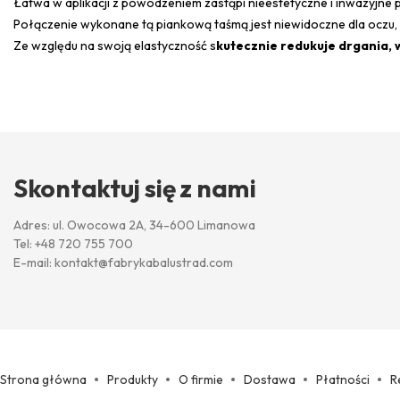
Łatwa w aplikacji z powodzeniem zastąpi nieestetyczne i inwazyjne p
Połączenie wykonane tą piankową taśmą jest niewidoczne dla oczu, 
Ze względu na swoją elastyczność s
kutecznie redukuje drgania, w
Skontaktuj się z nami
Adres: ul. Owocowa 2A, 34-600 Limanowa
Tel:
+48 720 755 700
E-mail:
kontakt@fabrykabalustrad.com
Strona główna
Produkty
O firmie
Dostawa
Płatności
R