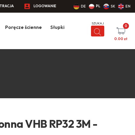
STRACJA
LOGOWANIE
PL
DE
SK
EN
0
Poręcze ścienne
Słupki
0.00
zł
onna VHB RP32 3M -