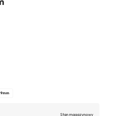
m
19mm
Stan magazynowy