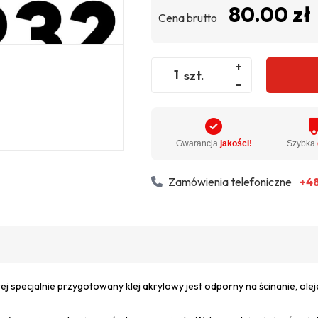
80.00 zł
Cena brutto
+
szt.
-
Gwarancja
jakości!
Szybka
Zamówienia telefoniczne
+48
rej specjalnie przygotowany klej akrylowy jest odporny na ścinanie, ole