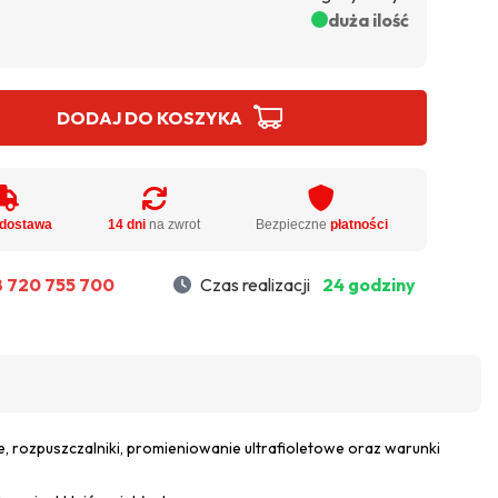
duża ilość
DODAJ DO KOSZYKA
dostawa
14 dni
na zwrot
Bezpieczne
płatności
 720 755 700
Czas realizacji
24 godziny
je, rozpuszczalniki, promieniowanie ultrafioletowe oraz warunki