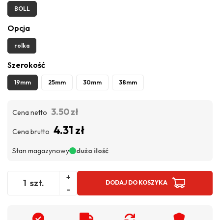
BOLL
Opcja
rolka
Szerokość
19mm
25mm
30mm
38mm
3.50 zł
Cena netto
4.31 zł
Cena brutto
Stan magazynowy
duża ilość
+
szt.
DODAJ DO KOSZYKA
-