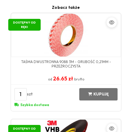
Zobacz także
DOSTĘPNY OD
RĘKI
TAŚMA DWUSTRONNA 9088 3M - GRUBOŚĆ 0,21MM -
PRZEŹROCZYSTA
26.65 zł
od
brutto
1
szt
KUPUJĘ
Szybka dostawa
DOSTĘPNY OD