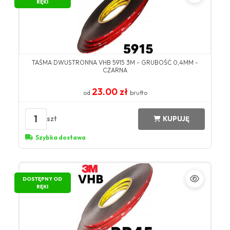
RĘKI
TAŚMA DWUSTRONNA VHB 5915 3M - GRUBOŚĆ 0,4MM -
CZARNA
23.00 zł
od
brutto
1
szt
KUPUJĘ
Szybka dostawa
DOSTĘPNY OD
RĘKI