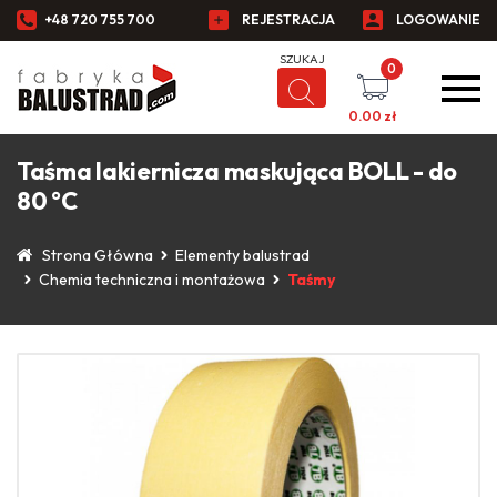
+48 720 755 700
REJESTRACJA
LOGOWANIE
0
0.00
zł
Taśma lakiernicza maskująca BOLL - do
80 °C
Strona Główna
Elementy balustrad
Chemia techniczna i montażowa
Taśmy