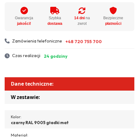
Gwarancja
Szybka
14 dni
na
Bezpieczne
jakości!
dostawa
zwrot
płatności
Zamówienia telefoniczne
+48 720 755 700
Czas realizacji
24 godziny
Dane techniczne:
W zestawie:
Kolor:
czarny RAL 9005 gładki mat
Materiał: