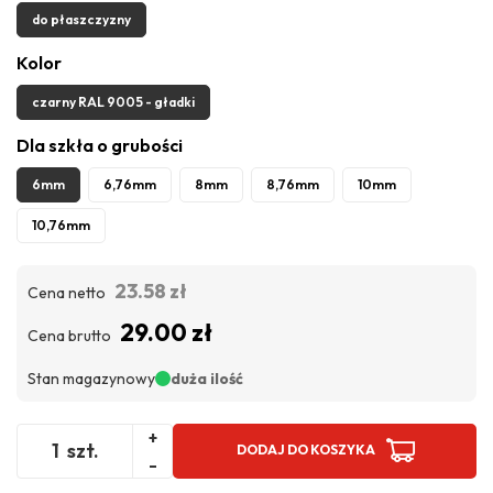
do płaszczyzny
Kolor
czarny RAL 9005 - gładki
Dla szkła o grubości
6mm
6,76mm
8mm
8,76mm
10mm
10,76mm
23.58 zł
Cena netto
29.00 zł
Cena brutto
Stan magazynowy
duża ilość
+
szt.
DODAJ DO KOSZYKA
-