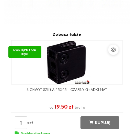
Zobacz także
DOSTĘPNY OD
RĘKI
UCHWYT SZKŁA 45X45 - CZARNY GŁADKI MAT
19.50 zł
od
brutto
1
szt
KUPUJĘ
Szybka dostawa