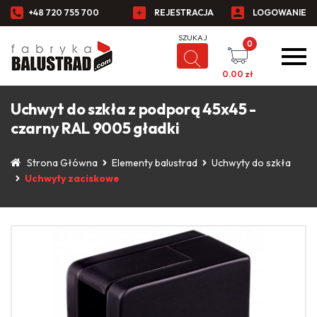
+48 720 755 700
REJESTRACJA
LOGOWANIE
0
0.00
zł
Uchwyt do szkła z podporą 45x45 -
czarny RAL 9005 gładki
Strona Główna
Elementy balustrad
Uchwyty do szkła
Uchwyty zaciskowe