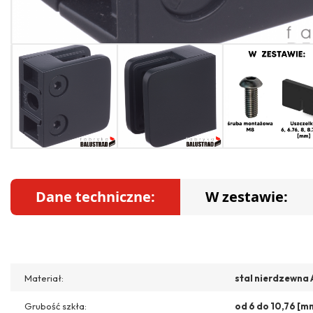
Dane techniczne:
W zestawie:
Materiał:
stal nierdzewna 
Grubość szkła:
od 6 do 10,76 [m