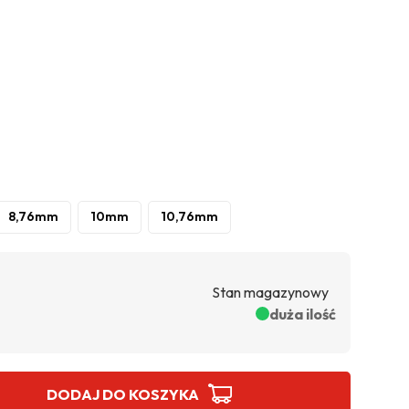
8,76mm
10mm
10,76mm
Stan magazynowy
duża ilość
DODAJ DO KOSZYKA