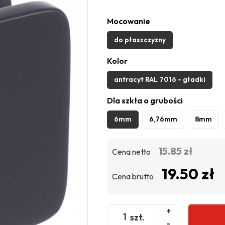
Mocowanie
do płaszczyzny
Kolor
antracyt RAL 7016 - gładki
Dla szkła o grubości
6mm
6,76mm
8mm
15.85 zł
Cena netto
19.50 zł
Cena brutto
+
szt.
-