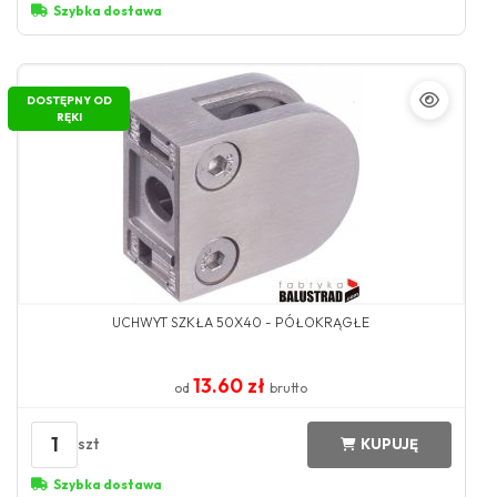
Szybka dostawa
DOSTĘPNY OD
RĘKI
UCHWYT SZKŁA 50X40 - PÓŁOKRĄGŁE
13.60 zł
od
brutto
1
szt
KUPUJĘ
Szybka dostawa