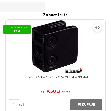
Zobacz także
DOSTĘPNY OD
RĘKI
UCHWYT SZKŁA 45X45 - CZARNY GŁADKI MAT
19.50 zł
od
brutto
1
szt
KUPUJĘ