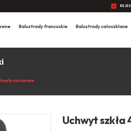
REJE
zewne
Balustrady francuskie
Balustrady całoszklane
i
hwyty zaciskowe
Uchwyt szkła 4