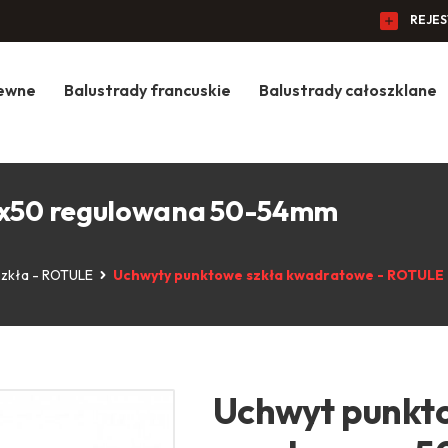
REJE
zewne
Balustrady francuskie
Balustrady całoszklane
50x50 regulowana 50-54mm
szkła - ROTULE
Uchwyty punktowe szkła kwadratowe - ROTULE
Uchwyt punkto