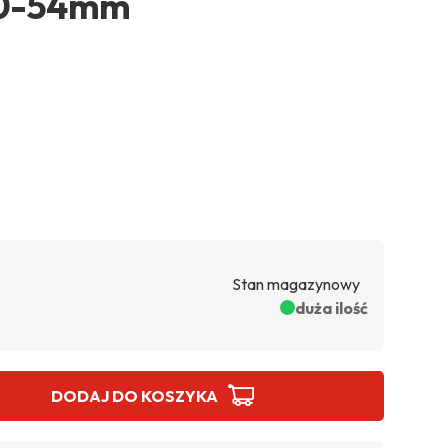
50-54mm
Stan magazynowy
duża ilość
DODAJ DO KOSZYKA