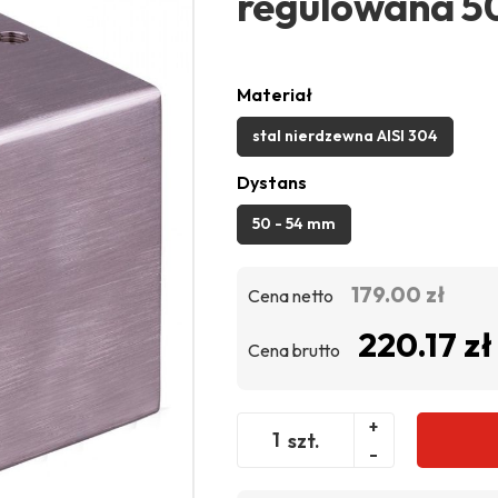
regulowana 
Materiał
stal nierdzewna AISI 304
Dystans
50 - 54 mm
179.00 zł
Cena netto
220.17 zł
Cena brutto
+
szt.
-