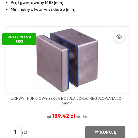
Pręt gwintowany M10 [mm]
Minimalny otwór w szkle: 23 [mm]
DOSTĘPNY OD
RĘKI
UCHWYT PUNKTOWY SZKŁA ROTULA 50X50 REGULOWANA 30-
34MM
189.42 zł
od
brutto
1
szt
KUPUJĘ