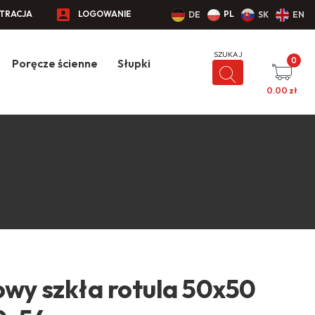
STRACJA
LOGOWANIE
PL
DE
SK
EN
0
Poręcze ścienne
Słupki
0.00
zł
wy szkła rotula 50x50