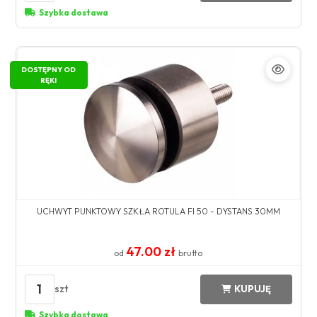
Szybka dostawa
DOSTĘPNY OD
RĘKI
UCHWYT PUNKTOWY SZKŁA ROTULA FI 50 - DYSTANS 30MM
47.00 zł
od
brutto
1
szt
KUPUJĘ
Szybka dostawa