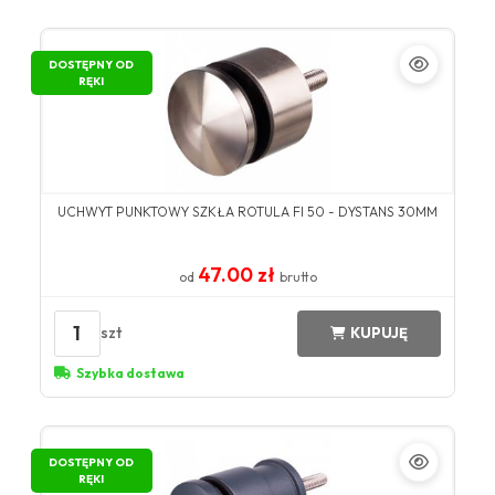
DOSTĘPNY OD
RĘKI
UCHWYT PUNKTOWY SZKŁA ROTULA FI 50 - DYSTANS 30MM
47.00 zł
od
brutto
1
szt
KUPUJĘ
Szybka dostawa
DOSTĘPNY OD
RĘKI