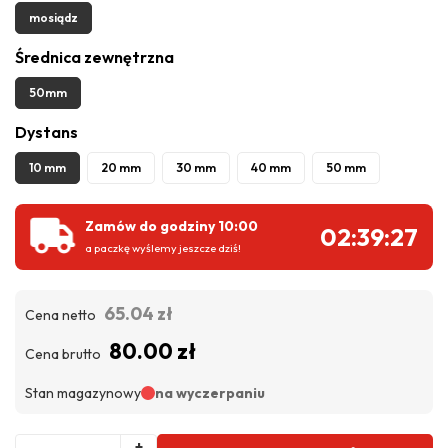
mosiądz
Średnica zewnętrzna
50mm
Dystans
10 mm
20 mm
30 mm
40 mm
50 mm
Zamów do godziny 10:00
02:39:27
a paczkę wyślemy jeszcze dziś!
65.04 zł
Cena netto
80.00 zł
Cena brutto
Stan magazynowy
na wyczerpaniu
+