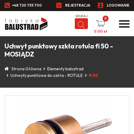
+48 720 755 700
REJESTRACJA
LOGOWANIE
0
0.00
zł
Uchwyt punktowy szkła rotula fi 50 -
MOSIĄDZ
Strona Główna
Elementy balustrad
Uchwyty punktowe do szkła - ROTULE
fi 50