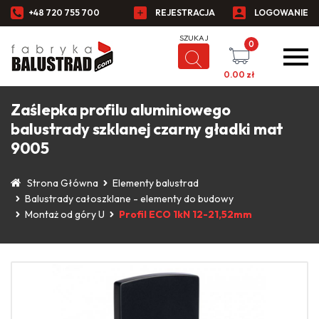
+48 720 755 700
REJESTRACJA
LOGOWANIE
0
0.00
zł
Zaślepka profilu aluminiowego
balustrady szklanej czarny gładki mat
9005
Strona Główna
Elementy balustrad
Balustrady całoszklane - elementy do budowy
Montaż od góry U
Profil ECO 1kN 12-21,52mm