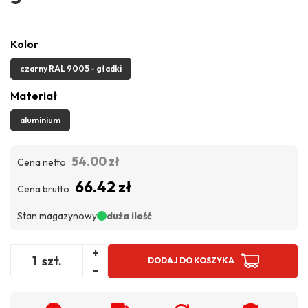
Kolor
czarny RAL 9005 - gładki
Materiał
aluminium
54.00 zł
Cena netto
66.42 zł
Cena brutto
Stan magazynowy
duża ilość
+
szt.
DODAJ DO KOSZYKA
-