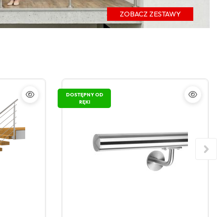
ZOBACZ ZESTAWY
DOSTĘPNY OD
RĘKI