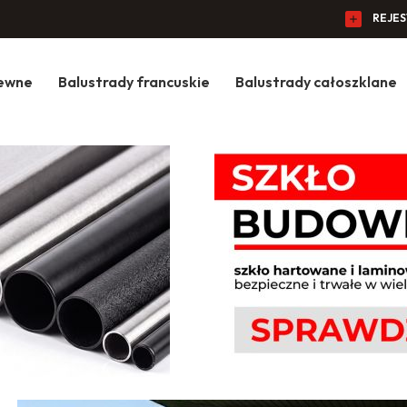
REJE
zewne
Balustrady francuskie
Balustrady całoszklane