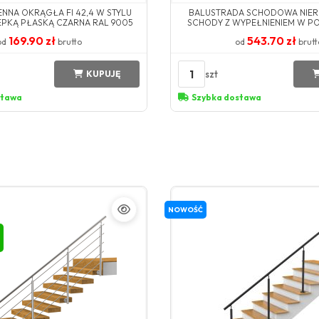
ENNA OKRĄGŁA FI 42,4 W STYLU
BALUSTRADA SCHODOWA NIE
EPKĄ PŁASKĄ CZARNA RAL 9005
SCHODY Z WYPEŁNIENIEM W PO
PRZELOTKACH MONTOWANA
169.90 zł
543.70 zł
od
brutto
od
brutt
1
szt
KUPUJĘ
stawa
Szybka dostawa
NOWOŚĆ