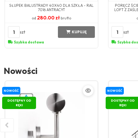
SŁUPEK BALUSTRADY 40X40 DLA SZKŁA - RAL
PORĘCZ ŚCI
7016 ANTRACYT
LOFT Z ZAŚL
280.00 zł
od
brutto
1
1
szt
szt
KUPUJĘ
Szybka dostawa
Szybka do
Nowości
NOWOŚĆ
NOWOŚĆ
DOSTĘPNY OD
DOSTĘPNY OD
RĘKI
RĘKI