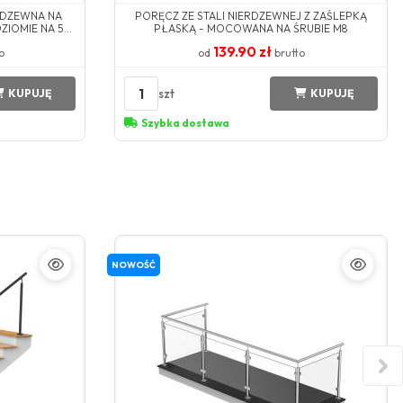
RDZEWNA NA
PORĘCZ ZE STALI NIERDZEWNEJ Z ZAŚLEPKĄ
ZIOMIE NA 5
PŁASKĄ - MOCOWANA NA ŚRUBIE M8
 DO BOKU
139.90 zł
o
od
brutto
1
szt
KUPUJĘ
KUPUJĘ
Szybka dostawa
NOWOŚĆ