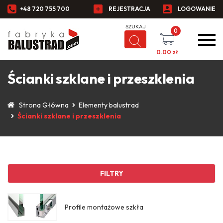
+48 720 755 700
REJESTRACJA
LOGOWANIE
0
0.00
zł
Ścianki szklane i przeszklenia
Strona Główna
Elementy balustrad
Ścianki szklane i przeszklenia
FILTRY
Profile montażowe szkła