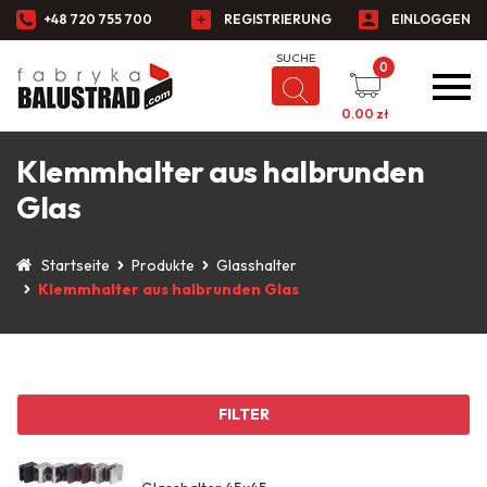
+48 720 755 700
REGISTRIERUNG
EINLOGGEN
0
0.00
zł
Klemmhalter aus halbrunden
Glas
Startseite
Produkte
Glasshalter
Klemmhalter aus halbrunden Glas
FILTER