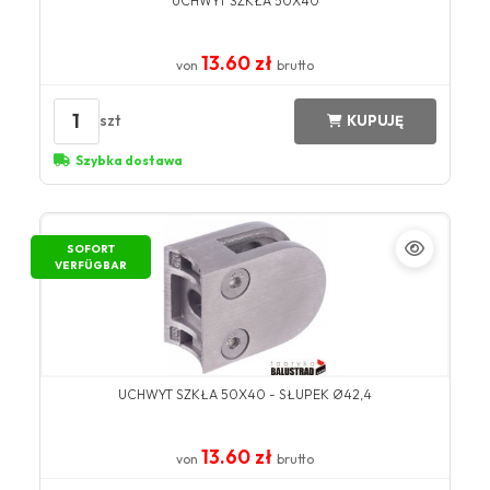
UCHWYT SZKŁA 50X40
13.60 zł
von
brutto
1
szt
KUPUJĘ
Szybka dostawa
SOFORT
VERFÜGBAR
UCHWYT SZKŁA 50X40 - SŁUPEK Ø42,4
13.60 zł
von
brutto