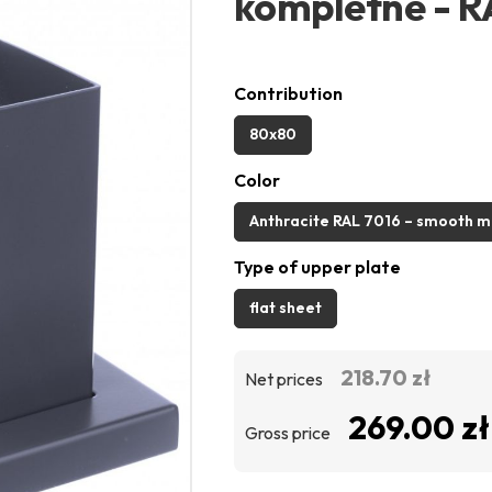
kompletne - R
Contribution
80x80
Color
Anthracite RAL 7016 – smooth m
Type of upper plate
flat sheet
218.70 zł
Net prices
269.00 zł
Gross price