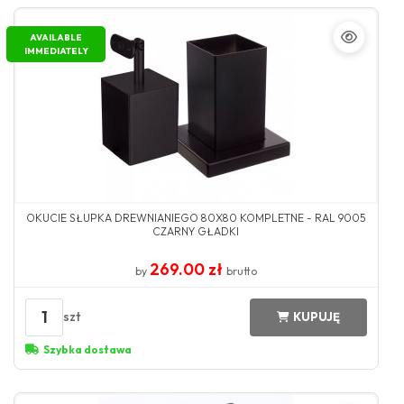
AVAILABLE
IMMEDIATELY
OKUCIE SŁUPKA DREWNIANIEGO 80X80 KOMPLETNE - RAL 9005
CZARNY GŁADKI
269.00 zł
by
brutto
1
szt
KUPUJĘ
Szybka dostawa