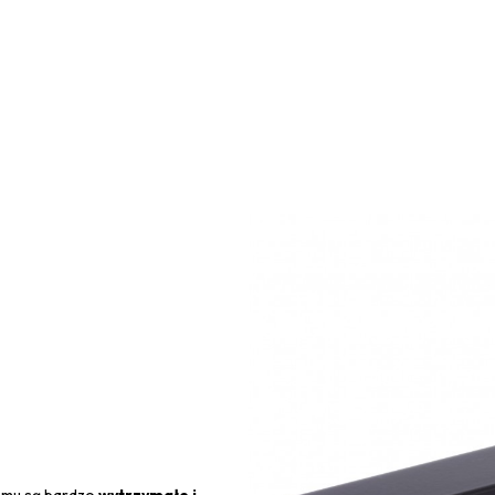
zemu są bardzo
wytrzymałe i