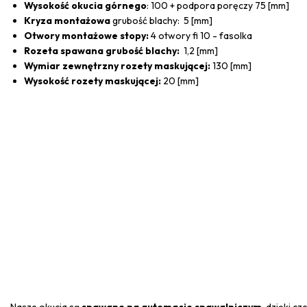
Wysokość okucia górnego
: 100 + podpora poręczy 75 [mm]
Kryza montażowa
grubość blachy: 5 [mm]
Otwory montażowe stopy:
4 otwory fi 10 - fasolka
Rozeta spawana grubość blachy:
1,2 [mm]
Wymiar zewnętrzny rozety maskującej:
130 [mm]
Wysokość rozety maskującej:
20 [mm]
Nasze okucia są
spawane na automacie spawalniczym
, dzięki c