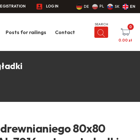
EGISTRATION
LOG IN
PL
DE
SK
EN
0
Posts for railings
Contact
0.00
zł
gładki
 drewnianiego 80x80