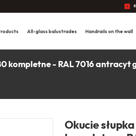
R
Products
All-glass balustrades
Handrails on the wall
0 kompletne - RAL 7016 antracyt 
Okucie słupka