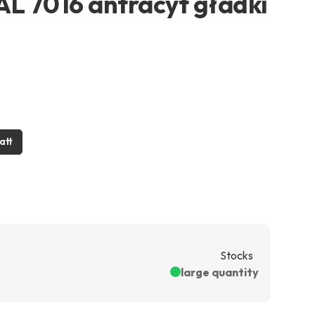
AL 7016 antracyt gładki
att
Stocks
large quantity