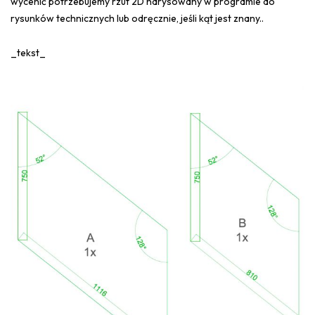
wycenić potrzebujemy rzut 2D narysowany w programie do
rysunków technicznych lub odręcznie, jeśli kąt jest znany..
_tekst_