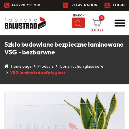
+48 720 755 700
REGISTRATION
LOG IN
0
0.00
zł
Szkło budowlane bezpieczne laminowane
VSG - bezbarwne
Home page
Products
Construction glass safe
VSG laminated safety glass