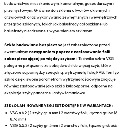
budownictwie mieszkaniowym, komunalnym, gospodarczym i
przemysłowym. Głównie do szklenia otworów okiennych i
drzwiowych oraz wykonywania zewnętrznych i wewnętrznych
przegród szklanych, takich jak balustrady całoszklane lub
balustrady nierdzewne z wypełnieniem szklanym.
Szkło budowlane bezpieczne
jest zabezpieczone przed
ewentualnym
rozsypaniem poprzez zastosowanie folii
zabezpieczającej pomiędzy szybami
. Technika szkła VSG
polega na połączeniu ze sobą dwóch lub więcej szyb, które
złączone są pomiędzy specjalną, wytrzymałą folią PVB. Ten typ
szkła dzięki swoim parametrom wytrzymałościowym znajduje
również zastosowanie jako szkło kuloodporne, odporne na
eksplozje szyby pancerne i antywłamaniowe.
SZKŁO LAMINOWANE VSG JEST DOSTĘPNE W WARIANTACH:
VSG 4.4.2 (2 szyby gr. 4 mm i 2 warstwy folii, łączna grubość
8,76 mm)
VSG 5.5.2 (2 szyby gr. 5mm i 2 warstwy folii, łączna grubość