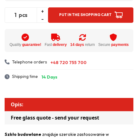
+
pcs
PUT IN THE SHOPPING CART
-
Quality
guarantee!
Fast
delivery
14 days
return
Secure
payments
Telephone orders
+48 720 755 700
Shipping time
14 Days
Opis:
Free glass quote - send your request
Szkło budowlane
znajduje szerokie zastosowanie w