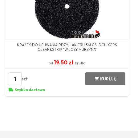
KRĄŻEK DO USUWANIA RDZY, LAKIERU 3M CS-DCH XCRS
CLEAN&STRIP "WŁOSY MURZYNA"
19.50 zł
od
brutto
1
szt
KUPUJĘ
Szybka dostawa