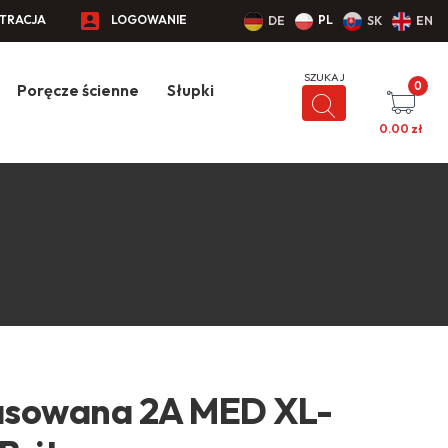
STRACJA
LOGOWANIE
PL
DE
SK
EN
0
Poręcze ścienne
Słupki
0.00
zł
asowana 2A MED XL-