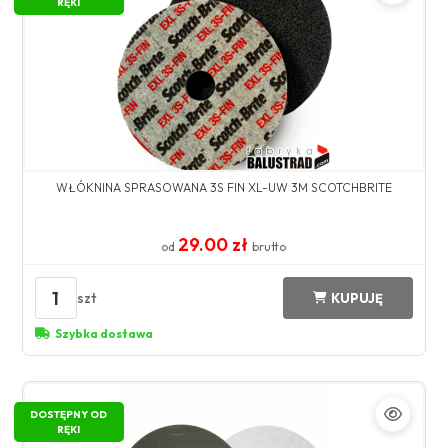
RĘKI
WŁÓKNINA SPRASOWANA 3S FIN XL-UW 3M SCOTCHBRITE
29.00 zł
od
brutto
1
szt
KUPUJĘ
Szybka dostawa
DOSTĘPNY OD
RĘKI