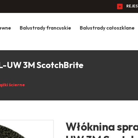
REJE
zewne
Balustrady francuskie
Balustrady całoszklane
L-UW 3M ScotchBrite
ążki ścierne
Włóknina spr