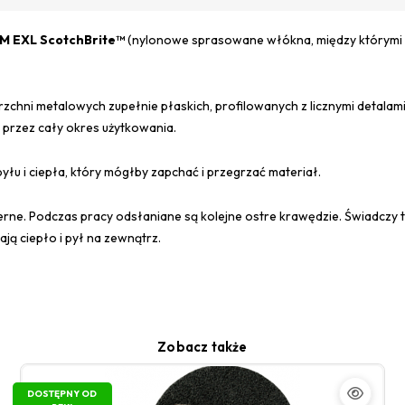
M EXL ScotchBrite™
(nylonowe sprasowane włókna, między którymi za
chni metalowych zupełnie płaskich, profilowanych z licznymi detalam
 przez cały okres użytkowania.
yłu i ciepła, który mógłby zapchać i przegrzać materiał.
rne. Podczas pracy odsłaniane są kolejne ostre krawędzie. Świadczy t
ją ciepło i pył na zewnątrz.
Zobacz także
DOSTĘPNY OD