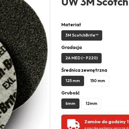
UW 3M Scotch
Materiał
3M ScotchBrite™
Gradacja
2A MED (~ P220)
Średnica zewnętrzna
125 mm
150 mm
Grubość
6mm
12mm
Zamów do godziny 
a paczkę wyślemy jeszcze dz