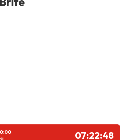
Brite
10:00
07:22:48
iś!