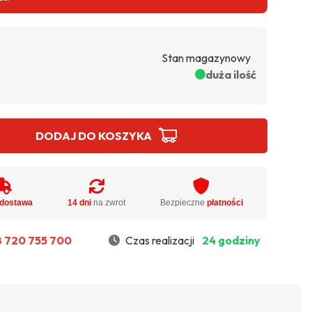
Stan magazynowy
duża ilość
DODAJ DO KOSZYKA
dostawa
14 dni
na zwrot
Bezpieczne
płatności
 720 755 700
Czas realizacji
24 godziny