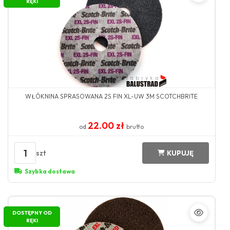
RĘKI
WŁÓKNINA SPRASOWANA 2S FIN XL-UW 3M SCOTCHBRITE
22.00 zł
od
brutto
1
szt
KUPUJĘ
Szybka dostawa
DOSTĘPNY OD
RĘKI